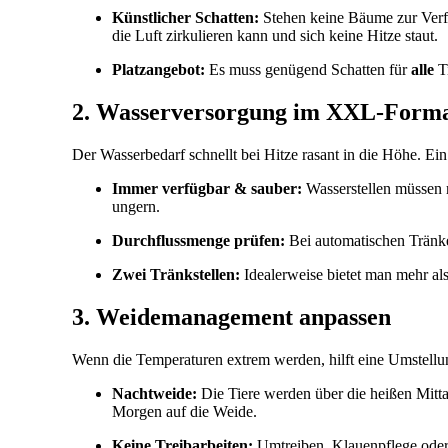
Künstlicher Schatten:
Stehen keine Bäume zur Verfü
die Luft zirkulieren kann und sich keine Hitze staut.
Platzangebot:
Es muss genügend Schatten für
alle
Ti
2. Wasserversorgung im XXL-Form
Der Wasserbedarf schnellt bei Hitze rasant in die Höhe. E
Immer verfügbar & sauber:
Wasserstellen müssen 
ungern.
Durchflussmenge prüfen:
Bei automatischen Tränke
Zwei Tränkstellen:
Idealerweise bietet man mehr al
3. Weidemanagement anpassen
Wenn die Temperaturen extrem werden, hilft eine Umstellu
Nachtweide:
Die Tiere werden über die heißen Mitta
Morgen auf die Weide.
Keine Treibarbeiten:
Umtreiben, Klauenpflege oder 