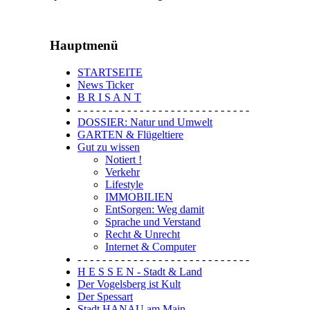
Hauptmenü
STARTSEITE
News Ticker
B R I S A N T
- - - - - - - - - - - - - - - - - - - - - - - - - - - -
DOSSIER: Natur und Umwelt
GARTEN & Flügeltiere
Gut zu wissen
Notiert !
Verkehr
Lifestyle
IMMOBILIEN
EntSorgen: Weg damit
Sprache und Verstand
Recht & Unrecht
Internet & Computer
- - - - - - - - - - - - - - - - - - - - - - - - - - - -
H E S S E N - Stadt & Land
Der Vogelsberg ist Kult
Der Spessart
Stadt HANAU am Main