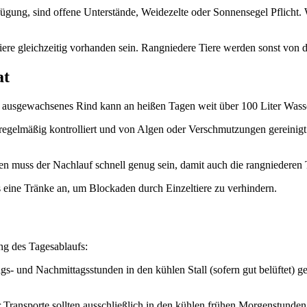
gung, sind offene Unterstände, Weidezelte oder Sonnensegel Pflicht. W
ere gleichzeitig vorhanden sein. Rangniedere Tiere werden sonst von d
at
in ausgewachsenes Rind kann an heißen Tagen weit über 100 Liter Was
regelmäßig kontrolliert und von Algen oder Verschmutzungen gereinig
n muss der Nachlauf schnell genug sein, damit auch die rangniedere
s eine Tränke an, um Blockaden durch Einzeltiere zu verhindern.
ng des Tagesablaufs:
gs- und Nachmittagsstunden in den kühlen Stall (sofern gut belüftet)
Transporte sollten ausschließlich in den kühlen frühen Morgenstunden 