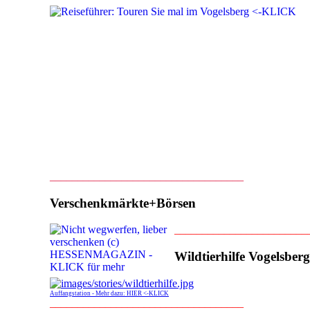
___________________________________
Verschenkmärkte+Börsen
________________________
Wildtierhilfe Vogelsberg
Auffangstation - Mehr dazu: HIER <-KLICK
___________________________________