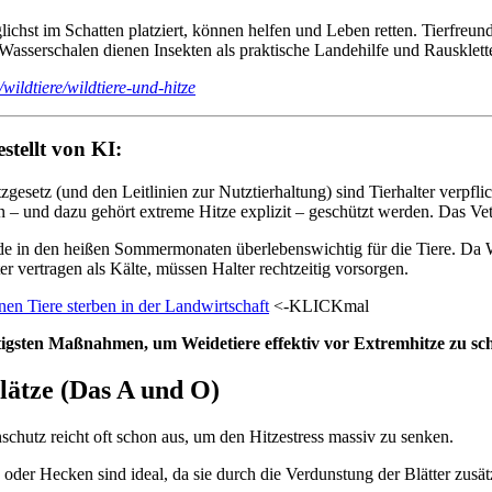
chst im Schatten platziert, können helfen und Leben retten. Tierfreund
Wasserschalen dienen Insekten als praktische Landehilfe und Rausklette
ildtiere/wildtiere-und-hitze
ellt von KI:
esetz (und den Leitlinien zur Nutztierhaltung) sind Tierhalter verpflic
n – und dazu gehört extreme Hitze explizit – geschützt werden. Das V
e in den heißen Sommermonaten überlebenswichtig für die Tiere. Da We
ter vertragen als Kälte, müssen Halter rechtzeitig vorsorgen.
nen Tiere sterben in der Landwirtschaft
<-KLICKmal
htigsten Maßnahmen, um Weidetiere effektiv vor Extremhitze zu sc
plätze (Das A und O)
hutz reicht oft schon aus, um den Hitzestress massiv zu senken.
oder Hecken sind ideal, da sie durch die Verdunstung der Blätter zusä