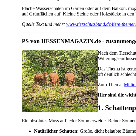
Flache Wasserschalen im Garten oder auf dem Balkon, mögli
auf Grünflächen auf. Kleine Steine oder Holzstücke in den 
Quelle Text und mehr:
www.tierschutzbund.de/tiere-themen/w
PS von HESSENMAGAZIN.de - zusammengest
Nach dem Tierschutzg
Witterungseinflüsse
Das Thema ist gerad
oft deutlich schlech
Zum Thema:
Millio
Hier sind die wic
1. Schatten
Ein absolutes Muss auf jeder Sommerweide. Reiner Sonnensc
Natürlicher Schatten:
Große, dicht belaubte Bäume 