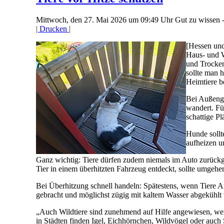
Mittwoch, den 27. Mai 2026 um 09:49 Uhr
Gut zu wissen 
| Drucken |
[Hessen und
Haus- und W
und Trocken
sollte man 
Heimtiere b
Bei Außenge
wandert. Fü
schattige Pl
Hunde sollt
aufheizen u
Ganz wichtig: Tiere dürfen zudem niemals im Auto zurückg
Tier in einem überhitzten Fahrzeug entdeckt, sollte umgehen
Bei Überhitzung schnell handeln: Spätestens, wenn Tiere A
gebracht und möglichst zügig mit kaltem Wasser abgekühlt 
„Auch Wildtiere sind zunehmend auf Hilfe angewiesen, wenn
in Städten finden Igel, Eichhörnchen, Wildvögel oder auch