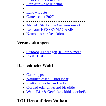
Frankfurt - MAINhattan
- - - - - - - - - - - - - - - - - - - - - - - - - - - -
Land + Leute
Gartenschau 2027
- - - - - - - - - - - - - - - - - - - - - - - - - - - -
Michel - Start in die Gemeinsamkeit
Leo vom HESSENMAGAZIN
Neues aus der Redaktion
Veranstaltungen
Outdoor, Führungen, Kultur & mehr
EXKLUSIV
Das leibliche Wohl
Gastrotipps
Natürlich essen ... und mehr
Spaß am Kochen & Backen
Gesund oder ungesund bis giftig
Wein, Bier & Getränke - kühl oder heiß
TOURen auf dem Vulkan