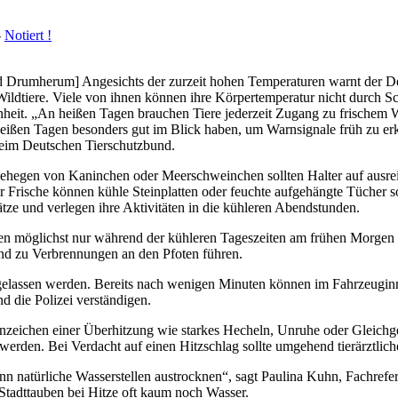
-
Notiert !
 Drumherum] Angesichts der zurzeit hohen Temperaturen warnt der De
ildtiere. Viele von ihnen können ihre Körpertemperatur nicht durch Sch
heit. „An heißen Tagen brauchen Tiere jederzeit Zugang zu frischem W
heißen Tagen besonders gut im Blick haben, um Warnsignale früh zu erk
eim Deutschen Tierschutzbund.
hegen von Kaninchen oder Meerschweinchen sollten Halter auf ausrei
r Frische können kühle Steinplatten oder feuchte aufgehängte Tücher so
ätze und verlegen ihre Aktivitäten in die kühleren Abendstunden.
en möglichst nur während der kühleren Tageszeiten am frühen Morgen 
nd zu Verbrennungen an den Pfoten führen.
elassen werden. Bereits nach wenigen Minuten können im Fahrzeuginn
d die Polizei verständigen.
nzeichen einer Überhitzung wie starkes Hecheln, Unruhe oder Gleichge
werden. Bei Verdacht auf einen Hitzschlag sollte umgehend tierärztl
 natürliche Wasserstellen austrocknen“, sagt Paulina Kuhn, Fachrefe
 Stadttauben bei Hitze oft kaum noch Wasser.