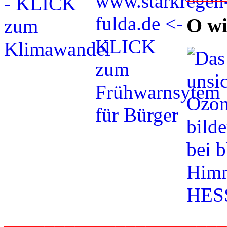
O wi
_____________________