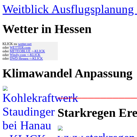
Weitblick Ausflugsplanun
Wetter in Hessen
KLICK zu
wetter.net
oder
WETTER.com
oder
METEOBLUE <-KLICK
oder
Windy.com <-KLICK
oder
DWD Hessen <-KLICK
Klimawandel Anpassung
____________
Starkregen Ere
___