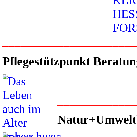
_____________________
Pflegestützpunkt Beratun
____________
Natur+Umwelt