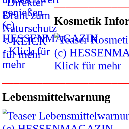
____________
Kosmetik Info
_____________________
Lebensmittelwarnung