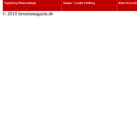
Vogelsberg Hoherodskopf
Taunus + Großer Feldberg
Rhön Wasserk
© 2010 hessenmagazin.de