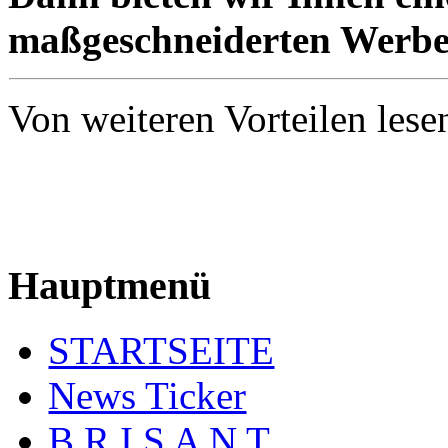
maßgeschneiderten Werbe
Von weiteren Vorteilen lese
2268
Hauptmenü
STARTSEITE
News Ticker
B R I S A N T