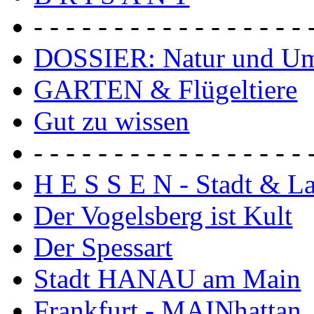
- - - - - - - - - - - - - - - - - 
DOSSIER: Natur und U
GARTEN & Flügeltiere
Gut zu wissen
- - - - - - - - - - - - - - - - - 
H E S S E N - Stadt & L
Der Vogelsberg ist Kult
Der Spessart
Stadt HANAU am Main
Frankfurt - MAINhattan