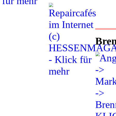
___
Bren