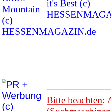
_____________________
____________
Bitte beachten
: 