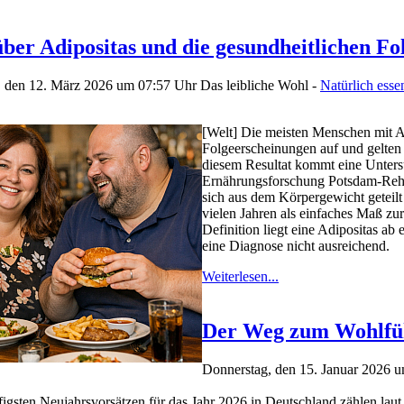
ber Adipositas und die gesundheitlichen F
, den 12. März 2026 um 07:57 Uhr
Das leibliche Wohl -
Natürlich ess
[Welt] Die meisten Menschen mit Ad
Folgeerscheinungen auf und gelten 
diesem Resultat kommt eine Untersu
Ernährungsforschung Potsdam-Reh
sich aus dem Körpergewicht geteilt
vielen Jahren als einfaches Maß z
Definition liegt eine Adipositas ab
eine Diagnose nicht ausreichend.
Weiterlesen...
Der Weg zum Wohlfü
Donnerstag, den 15. Januar 2026 
igsten Neujahrsvorsätzen für das Jahr 2026 in Deutschland zählen lau