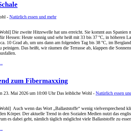
Schale
ohl -
Natürlich essen und mehr
 Wohl] Die zweite Hitzewelle hat uns erreicht. Sie kommt aus Spanie
für Hessen: Heute sonnig und sehr heiß mit 33 bis 37 °C, in höheren 
 ca. 10 Grad ab, um uns dann am folgenden Tag bis 38 °C, im Bergland
u peinigen. Das heißt, wir räumen die Terrasse ab, klappen die Sonne
usfallen.
..
end zum Fibermaxxing
en 23. Mai 2026 um 10:00 Uhr
Das leibliche Wohl -
Natürlich essen un
 Wohl] Auch wenn das Wort „Ballaststoffe“ wenig vielversprechend kling
 den Körper. Der aktuelle Trend in den Sozialen Medien nutzt das engli
um es dabei geht, nämlich täglich möglichst viele Ballaststoffe zu essen
..