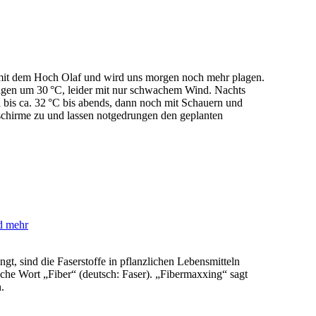
n mit dem Hoch Olaf und wird uns morgen noch mehr plagen.
Lagen um 30 °C, leider mit nur schwachem Wind. Nachts
 bis ca. 32 °C bis abends, dann noch mit Schauern und
nschirme zu und lassen notgedrungen den geplanten
d mehr
t, sind die Faserstoffe in pflanzlichen Lebensmitteln
sche Wort „Fiber“ (deutsch: Faser). „Fibermaxxing“ sagt
.