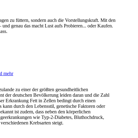
en zu füttern, sondern auch die Vorstellungskraft. Mit den
– und genau das macht Lust aufs Probieren... oder Kaufen.
ass.
nd mehr
zulande zu einer der größten gesundheitlichen
t der deutschen Bevölkerung leiden daran und die Zahl
eser Erkrankung Fett in Zellen bedingt durch einen
 kann durch den Lebensstil, genetische Faktoren oder
kannt ist zudem, dass neben den körperlichen
lgeerkrankungen wie Typ-2-Diabetes, Bluthochdruck,
verschiedenen Krebsarten steigt.