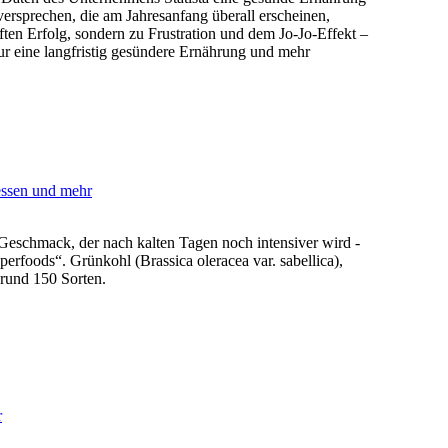
ersprechen, die am Jahresanfang überall erscheinen,
ften Erfolg, sondern zu Frustration und dem Jo-Jo-Effekt –
r eine langfristig gesündere Ernährung und mehr
essen und mehr
Geschmack, der nach kalten Tagen noch intensiver wird -
rfoods“. Grünkohl (Brassica oleracea var. sabellica),
 rund 150 Sorten.
r