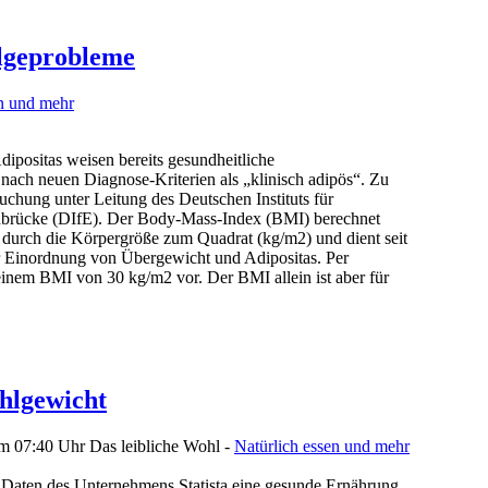
olgeprobleme
en und mehr
ipositas weisen bereits gesundheitliche
nach neuen Diagnose-Kriterien als „klinisch adipös“. Zu
chung unter Leitung des Deutschen Instituts für
brücke (DIfE). Der Body-Mass-Index (BMI) berechnet
 durch die Körpergröße zum Quadrat (kg/m2) und dient seit
ur Einordnung von Übergewicht und Adipositas. Per
 einem BMI von 30 kg/m2 vor. Der BMI allein ist aber für
hlgewicht
um 07:40 Uhr
Das leibliche Wohl -
Natürlich essen und mehr
t Daten des Unternehmens Statista eine gesunde Ernährung