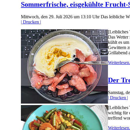
Sommerfrische, eisgekühlte Frucht-
Mittwoch, den 29. Juli 2026 um 13:10 Uhr
Das leibliche W
| Drucken |
[Leibliches
Das Wetter 
kühlt es um
Gewittern z
Grillabend a
Weiterlesen.
Der Tr
Samstag, d
| Drucken |
[Leibliches
wichtig für
treffend wor
Weiterlesen.