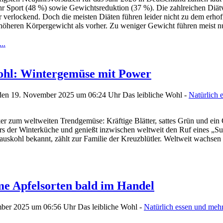
r Sport (48 %) sowie Gewichtsreduktion (37 %). Die zahlreichen Diätv
r verlockend. Doch die meisten Diäten führen leider nicht zu dem erhof
höheren Körpergewicht als vorher. Zu weniger Gewicht führen meist nu
..
hl: Wintergemüse mit Power
den 19. November 2025 um 06:24 Uhr
Das leibliche Wohl -
Natürlich 
r zum weltweiten Trendgemüse: Kräftige Blätter, sattes Grün und ein 
s der Winterküche und genießt inzwischen weltweit den Ruf eines „Supe
uskohl bekannt, zählt zur Familie der Kreuzblütler. Weltweit wachsen
me Apfelsorten bald im Handel
mber 2025 um 06:56 Uhr
Das leibliche Wohl -
Natürlich essen und meh