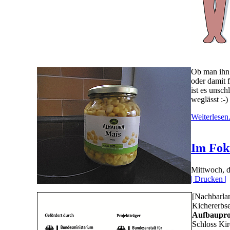
Ob man ihn 
oder damit 
ist es unsch
weglässt :-)
Weiterlesen.
Im Fok
Mittwoch, 
| Drucken |
[Nachbarla
Kichererbs
Aufbaupro
Schloss Kir