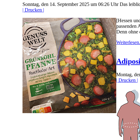
Sonntag, den 14. September 2025 um 06:26 Uhr
Das leibl
| Drucken |
[Hessen und
passenden A
Denn ohne di
Weiterlesen.
Adiposi
Montag, de
| Drucken |