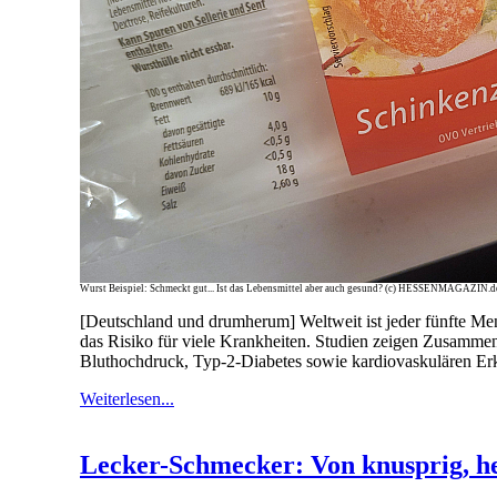
Wurst Beispiel: Schmeckt gut... Ist das Lebensmittel aber auch gesund? (c) HESSENMAGAZIN.d
[Deutschland und drumherum] Weltweit ist jeder fünfte Mens
das Risiko für viele Krankheiten. Studien zeigen Zusamm
Bluthochdruck, Typ-2-Diabetes sowie kardiovaskulären Er
Weiterlesen...
Lecker-Schmecker: Von knusprig, he