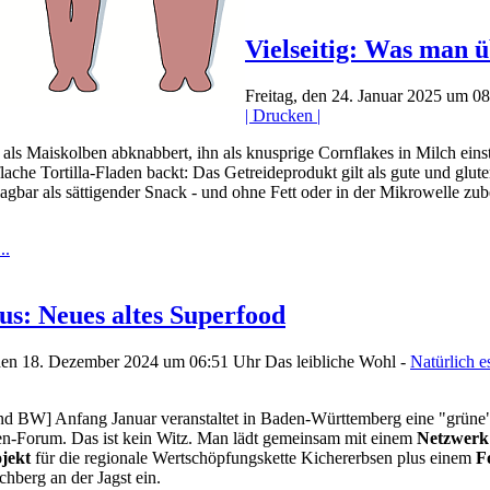
Vielseitig: Was man ü
Freitag, den 24. Januar 2025 um 0
| Drucken |
als Maiskolben abknabbert, ihn als knusprige Cornflakes in Milch ein
flache Tortilla-Fladen backt: Das Getreideprodukt gilt als gute und gl
lagbar als sättigender Snack - und ohne Fett oder in der Mikrowelle zub
..
us: Neues altes Superfood
den 18. Dezember 2024 um 06:51 Uhr
Das leibliche Wohl -
Natürlich 
nd BW] Anfang Januar veranstaltet in Baden-Württemberg eine "grüne
en-Forum. Das ist kein Witz. Man lädt gemeinsam mit einem
Netzwer
jekt
für die regionale Wertschöpfungskette Kichererbsen plus einem
F
chberg an der Jagst ein.