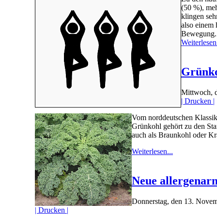
(50 %), meh
klingen seh
also einem 
Bewegung.
Weiterlesen.
Grünko
Mittwoch, 
| Drucken |
Vom norddeutschen Klassike
Grünkohl gehört zu den Star
auch als Braunkohl oder Kra
Weiterlesen...
Neue allergenar
Donnerstag, den 13. Nove
| Drucken |