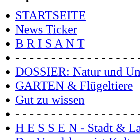
STARTSEITE
News Ticker
B R I S A N T
- - - - - - - - - - - - - - - - - 
DOSSIER: Natur und U
GARTEN & Flügeltiere
Gut zu wissen
- - - - - - - - - - - - - - - - - 
H E S S E N - Stadt & L