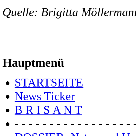
Quelle: Brigitta Möller
129
Hauptmenü
STARTSEITE
News Ticker
B R I S A N T
- - - - - - - - - - - - - - - - - 