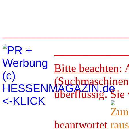
_____________________
____________
Bitte beachten
: 
(Suchmaschineno
überflüssig. 
beantwortet