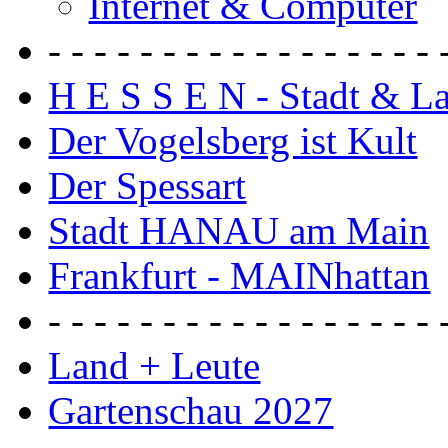
Internet & Computer
- - - - - - - - - - - - - - - - - 
H E S S E N - Stadt & L
Der Vogelsberg ist Kult
Der Spessart
Stadt HANAU am Main
Frankfurt - MAINhattan
- - - - - - - - - - - - - - - - - 
Land + Leute
Gartenschau 2027