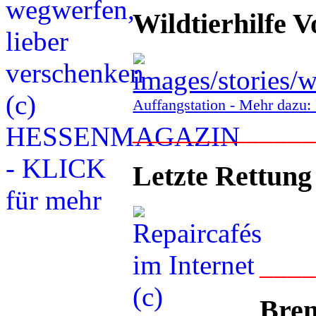
Wildtierhilfe V
Auffangstation - Mehr daz
____________
Letzte Rettung
___
Bren