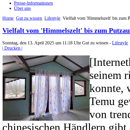
Presse-Informationen
Über uns
Home
Gut zu wissen
Lifestyle
Vielfalt vom 'Himmelszelt' bis zum 
Vielfalt vom 'Himmelszelt' bis zum Putzau
Sonntag, den 13. April 2025 um 11:18 Uhr
Gut zu wissen -
Lifestyle
| Drucken |
[Interne
seinem r
konnte, 
Temu gew
von tren
chinesischen Händlern gibt e