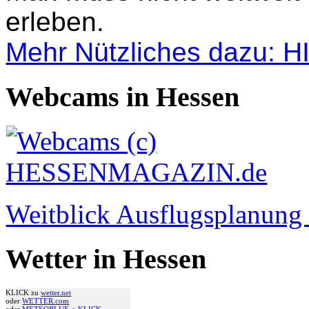
erleben.
Mehr Nützliches dazu: 
Webcams in Hessen
Weitblick Ausflugsplanun
Wetter in Hessen
KLICK zu
wetter.net
oder
WETTER.com
oder
METEOBLUE <-KLICK