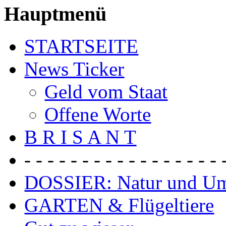
Hauptmenü
STARTSEITE
News Ticker
Geld vom Staat
Offene Worte
B R I S A N T
- - - - - - - - - - - - - - - - - 
DOSSIER: Natur und U
GARTEN & Flügeltiere