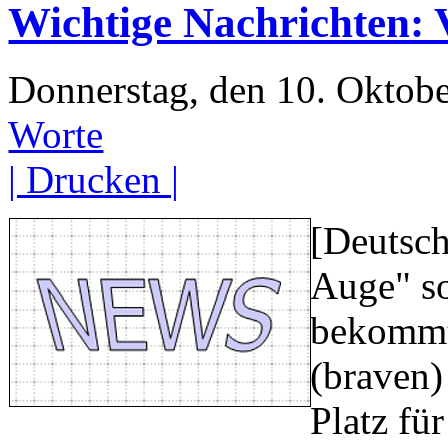
Wichtige Nachrichten: V
Donnerstag, den 10. Oktob
Worte
| Drucken |
[Deutsch
Auge" so
bekommt 
(braven)
Platz fü