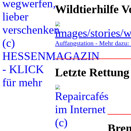
Wildtierhilfe V
Auffangstation - Mehr daz
____________
Letzte Rettung
___
Bren