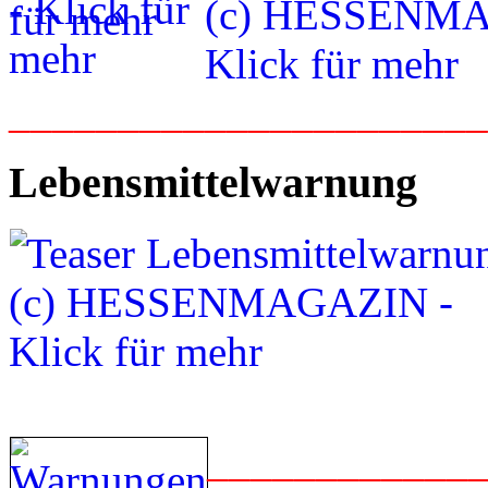
_____________________
Lebensmittelwarnung
____________