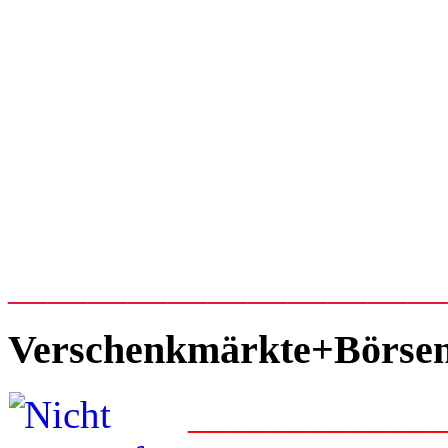
_____________________
Verschenkmärkte+Börse
____________