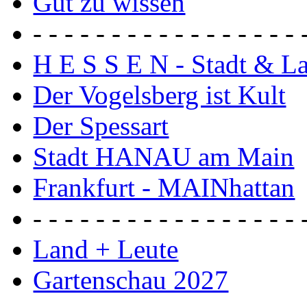
Gut zu wissen
- - - - - - - - - - - - - - - - - 
H E S S E N - Stadt & L
Der Vogelsberg ist Kult
Der Spessart
Stadt HANAU am Main
Frankfurt - MAINhattan
- - - - - - - - - - - - - - - - - 
Land + Leute
Gartenschau 2027