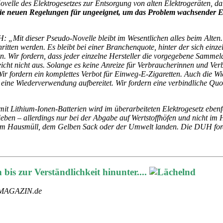
ovelle des Elektrogesetzes zur Entsorgung von alten Elektrogeräten, d
ie neuen Regelungen für ungeeignet, um das Problem wachsender El
„Mit dieser Pseudo-Novelle bleibt im Wesentlichen alles beim Alten. 
itten werden. Es bleibt bei einer Branchenquote, hinter der sich einze
en. Wir fordern, dass jeder einzelne Hersteller die vorgegebene Samme
icht nicht aus. Solange es keine Anreize für Verbraucherinnen und Ve
 Wir fordern ein komplettes Verbot für Einweg-E-Zigaretten. Auch die 
 eine Wiederverwendung aufbereitet. Wir fordern eine verbindliche Qu
mit Lithium-Ionen-Batterien wird im überarbeiteten Elektrogesetz ebenf
eben – allerdings nur bei der Abgabe auf Wertstoffhöfen und nicht im
 im Hausmüll, dem Gelben Sack oder der Umwelt landen. Die DUH forde
bis zur Verständlichkeit hinunter....
ENMAGAZIN.de