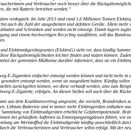
braucherinnen und Verbraucher noch besser über die Rückgabemöglichk
n, die mit Batterie betrieben werden.“
eräten verdoppelt: Im Jahr 2013 sind rund 1,6 Millionen Tonnen Elekt
hst auch die Zahl der ausgedienten und defekten Geräte. Allein mehr 
ubladen und Schränken und werden nicht entsorgt. Damit lagern zuglei
orgung und einem hochwertigen Recycling zuzuführen, will das Bunde
en.
nd Elektronikgerätegesetzes (ElektroG) sieht vor, dass künftig Sammel
iese Rückgabemöglichkeiten leichter finden und nutzen können. Zude
ymbol der getrennten Mülltonne darüber informiert, dass sie ein Elekt
nweg-E-Zigaretten einfacher entsorgt werden können und nicht mehr in
gesondert entsorgt werden, wenn sie ausgedient haben. Künftig sollen
stellen zurückgeben können, wo diese verkauft werden, also zum Beisp
weg-E-Zigarette, erfolgen. An diesen Stellen soll auch über die Rück
e aus dem Koalitionsvertrag umgesetzt, die vorsieht, Brandrisiken zu 
en. Lithium-Batterien sind in immer mehr Elektrogeräten enthalten und t
Sammlung von Elektroaltgeräten erhebliche Gefahrenpotenziale. Brände
önnen bei gehäuftem Auftreten zu Entsorgungsengpässen führen, wie zu
lung am Wertstoffhof die Elektroaltgeräte künftig ausschließlich durch
urch die Verbraucherinnen und Verbraucher selbst erfolgt. Mit der neu