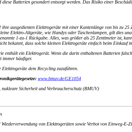
d diese Batterien gesondert entsorgt werden. Das Risiko einer Beschäd
 ihre ausgedienten Elektrogeräte mit einer Kantenlänge von bis zu 25 
kleine Elektro-Altgeräte, wie Handys oder Taschenlampen, gilt dies un
genannte 1-zu-1 Rückgabe. Alles, was größer als 25 Zentimeter ist, k
t nicht bekannt, dass solche kleinen Elektrogeräte einfach beim Einka
ie enthält ein Elektrogerät. Wenn die darin enthaltenen Batterien falsc
t immer häufiger.
e Elektrogeräte dem Recycling zuzuführen.
tronikgerätegesetze:
www.bmuv.de/GE1054
, nukleare Sicherheit und Verbraucherschutz (BMUV)
es
d Wiederverwendung von Elektrogeräten sowie Verbot von Einweg-E-Zi