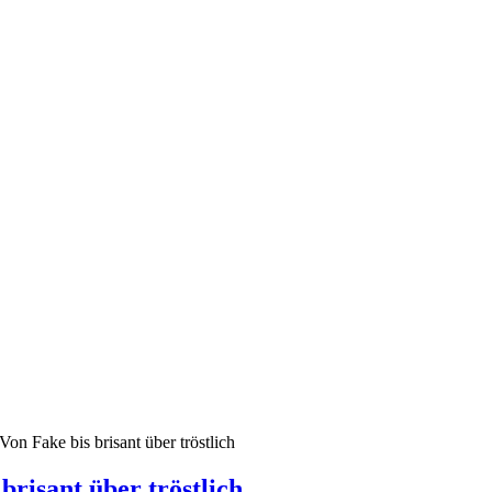
on Fake bis brisant über tröstlich
brisant über tröstlich