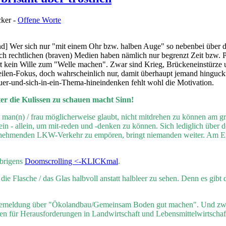
ker -
Offene Worte
d] Wer sich nur "mit einem Ohr bzw. halben Auge" so nebenbei über da
ich rechtlichen (braven) Medien haben nämlich nur begrenzt Zeit bzw. 
ort kein Wille zum "Welle machen". Zwar sind Krieg, Brückeneinstürze u
ilen-Fokus, doch wahrscheinlich nur, damit überhaupt jemand hinguckt
er-und-sich-in-ein-Thema-hineindenken fehlt wohl die Motivation.
er die Kulissen zu schauen macht Sinn!
an(n) / frau möglicherweise glaubt, nicht mitdrehen zu können am gro
sein - allein, um mit-reden und -denken zu können. Sich lediglich übe
ehmenden LKW-Verkehr zu empören, bringt niemanden weiter. Am Ende s
übrigens
Doomscrolling <-KLICKmal
.
che / das Glas halbvoll anstatt halbleer zu sehen. Denn es gibt dur
ssemeldung über "Ökolandbau/Gemeinsam Boden gut machen". Und zw
en für Herausforderungen in Landwirtschaft und Lebensmittelwirtschaf