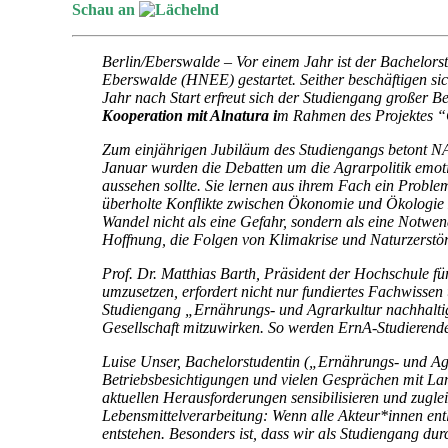
Schau an
Berlin/Eberswalde – Vor einem Jahr ist der Bachelor
Eberswalde (HNEE) gestartet. Seither beschäftigen si
Jahr nach Start erfreut sich der Studiengang großer 
Kooperation mit Alnatura i
m Rahmen des Projektes 
Zum einjährigen Jubiläum des Studiengangs betont N
Januar wurden die Debatten um die Agrarpolitik emot
aussehen sollte. Sie lernen aus ihrem Fach ein Probl
überholte Konflikte zwischen Ökonomie und Ökologie z
Wandel nicht als eine Gefahr, sondern als eine Notwe
Hoffnung, die Folgen von Klimakrise und Naturzerstö
Prof. Dr. Matthias Barth, Präsident der Hochschule 
umzusetzen, erfordert nicht nur fundiertes Fachwisse
Studiengang „Ernährungs- und Agrarkultur nachhaltig g
Gesellschaft mitzuwirken. So werden ErnA-Studierende
Luise Unser, Bachelorstudentin („Ernährungs- und Agr
Betriebsbesichtigungen und vielen Gesprächen mit Lan
aktuellen Herausforderungen sensibilisieren und zugle
Lebensmittelverarbeitung: Wenn alle Akteur*innen entl
entstehen. Besonders ist, dass wir als Studiengang du