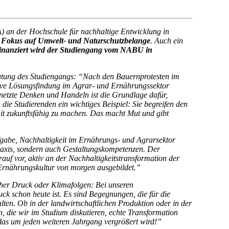
) an der Hochschule für nachhaltige Entwicklung in
t Fokus auf Umwelt- und Naturschutzbelange
. Auch ein
finanziert wird der Studiengang vom NABU in
utung des Studiengangs: “Nach den Bauernprotesten im
tive Lösungsfindung im Agrar- und Ernährungssektor
netzte Denken und Handeln ist die Grundlage dafür,
e Studierenden ein wichtiges Beispiel: Sie begreifen den
mit zukunftsfähig zu machen. Das macht Mut und gibt
gabe, Nachhaltigkeit im Ernährungs- und Agrarsektor
Praxis, sondern auch Gestaltungskompetenzen. Der
uf vor, aktiv an der Nachhaltigkeitstransformation der
 Ernährungskultur von morgen ausgebildet.”
cher Druck oder Klimafolgen: Bei unseren
k schon heute ist. Es sind Begegnungen, die für die
lten. Ob in der landwirtschaftlichen Produktion oder in der
, die wir im Studium diskutieren, echte Transformation
 das um jeden weiteren Jahrgang vergrößert wird!”