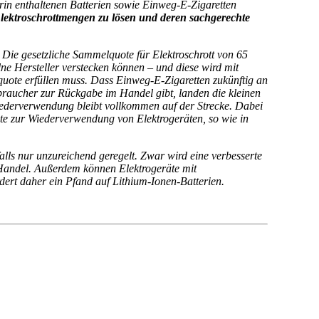
arin enthaltenen Batterien sowie Einweg-E-Zigaretten
ektroschrottmengen zu lösen und deren sachgerechte
Die gesetzliche Sammelquote für Elektroschrott von 65
lne Hersteller verstecken können – und diese wird mit
lquote erfüllen muss. Dass Einweg-E-Zigaretten zukünftig an
rbraucher zur Rückgabe im Handel gibt, landen die kleinen
Wiederverwendung bleibt vollkommen auf der Strecke. Dabei
ote zur Wiederverwendung von Elektrogeräten, so wie in
alls nur unzureichend geregelt. Zwar wird eine verbesserte
 Handel. Außerdem können Elektrogeräte mit
rt daher ein Pfand auf Lithium-Ionen-Batterien.