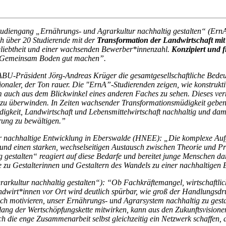
studiengang „Ernährungs- und Agrarkultur nachhaltig gestalten“ (ErnA
ch über 20 Studierende mit der
Transformation der Landwirtschaft mi
Beliebtheit und einer wachsenden Bewerber*innenzahl.
Konzipiert und 
“Gemeinsam Boden gut machen”.
ABU-Präsident Jörg-Andreas Krüger die gesamtgesellschaftliche Bede
ionaler, der Ton rauer. Die "ErnA”-Studierenden zeigen, wie konstruk
em auch aus dem Blickwinkel eines anderen Faches zu sehen. Dieses ver
u überwinden. In Zeiten wachsender Transformationsmüdigkeit geben di
ndigkeit, Landwirtschaft und Lebensmittelwirtschaft nachhaltig und da
rung zu bewältigen.”
für nachhaltige Entwicklung in Eberswalde (HNEE): „Die komplexe Auf
n und einen starken, wechselseitigen Austausch zwischen Theorie und 
estalten“ reagiert auf diese Bedarfe und bereitet junge Menschen dara
 zu Gestalterinnen und Gestaltern des Wandels zu einer nachhaltigen
arkultur nachhaltig gestalten“): “Ob Fachkräftemangel, wirtschaftli
dwirt*innen vor Ort wird deutlich spürbar, wie groß der Handlungsdruc
ich motivieren, unser Ernährungs- und Agrarsystem nachhaltig zu gesta
ang der Wertschöpfungskette mitwirken, kann aus den Zukunftsvisionen
rch die enge Zusammenarbeit selbst gleichzeitig ein Netzwerk schaffen,