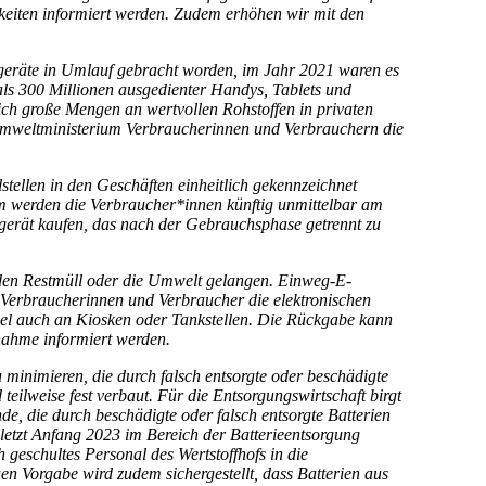
eiten informiert werden. Zudem erhöhen wir mit den
rogeräte in Umlauf gebracht worden, im Jahr 2021 waren es
als 300 Millionen ausgedienter Handys, Tablets und
ch große Mengen an wertvollen Rohstoffen in privaten
sumweltministerium Verbraucherinnen und Verbrauchern die
stellen in den Geschäften einheitlich gekennzeichnet
m werden die Verbraucher*innen künftig unmittelbar am
rogerät kaufen, das nach der Gebrauchsphase getrennt zu
 den Restmüll oder die Umwelt gelangen. Einweg-E-
 Verbraucherinnen und Verbraucher die elektronischen
iel auch an Kiosken oder Tankstellen. Die Rückgabe kann
nahme informiert werden.
minimieren, die durch falsch entsorgte oder beschädigte
eilweise fest verbaut. Für die Entsorgungswirtschaft birgt
, die durch beschädigte oder falsch entsorgte Batterien
letzt Anfang 2023 im Bereich der Batterieentsorgung
 geschultes Personal des Wertstoffhofs in die
en Vorgabe wird zudem sichergestellt, dass Batterien aus