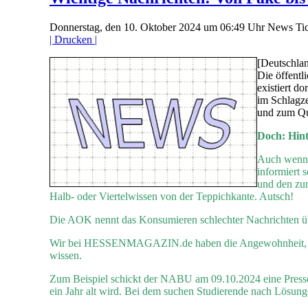
Donnerstag, den 10. Oktober 2024 um 06:49 Uhr
News Tic
| Drucken |
[Deutschlan
Die öffentl
existiert d
im Schlagze
und zum Qu
Doch: Hint
Auch wenn m
informiert 
und den zun
Halb- oder Viertelwissen von der Teppichkante. Autsch!
Die AOK nennt das Konsumieren schlechter Nachrichten 
Wir bei HESSENMAGAZIN.de haben die Angewohnheit, die Flas
wissen.
Zum Beispiel schickt der NABU am 09.10.2024 eine Pre
ein Jahr alt wird. Bei dem suchen Studierende nach Lösung