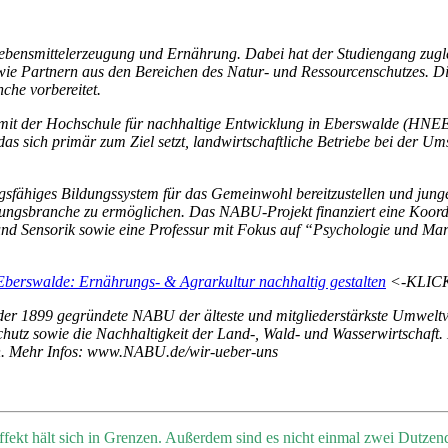
bensmittelerzeugung und Ernährung. Dabei hat der Studiengang zuglei
ie Partnern aus den Bereichen des Natur- und Ressourcenschutzes. Di
he vorbereitet.
mit der Hochschule für nachhaltige Entwicklung in Eberswalde (HNEE
ich primär zum Ziel setzt, landwirtschaftliche Betriebe bei der Umst
ungsfähiges Bildungssystem für das Gemeinwohl bereitzustellen und jung
ungsbranche zu ermöglichen. Das NABU-Projekt finanziert eine Koordin
und Sensorik sowie eine Professur mit Fokus auf “Psychologie und Mar
erswalde: Ernährungs- & Agrarkultur nachhaltig gestalten
<-KLIC
 der 1899 gegründete NABU der älteste und mitgliederstärkste Umwel
hutz sowie die Nachhaltigkeit der Land-, Wald- und Wasserwirtschaft.
ben. Mehr Infos: www.NABU.de/wir-ueber-uns
ffekt hält sich in Grenzen. Außerdem sind es nicht einmal zwei Dutze