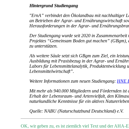
Hintergrund Studiengang
"ErnA” verbindet den Ökolandbau mit nachhaltiger Le
an Betrieben der Agrar- und Ernährungswirtschaft sow
Herausforderungen in der Agrar- und Ernährungsbranc
Der Studiengang wurde seit 2020 in Zusammenarbeit 
Projektes “Gemeinsam Boden gut machen” (GBgm), das s
zu unterstützen.
Als weitere Säule setzt sich GBgm zum Ziel, ein leist
Ausbildung mit Praxisbezug in der Agrar- und Ernähr
Labors für Lebensmittelanalytik, Produktentwicklung 
Lebensmittelwirtschaft”.
Weitere Informationen zum neuen Studiengang:
HNE Eb
Mit mehr als 940.000 Mitgliedern und Fördernden ist
Erhalt der Lebensraum- und Artenvielfalt, den Klimasc
naturkundliche Kenntnisse für ein aktives Naturerle
Quelle: NABU (Naturschutzbund Deutschland) e.V.
OK, wir geben zu, es ist ziemlich viel Text und der AHA-E