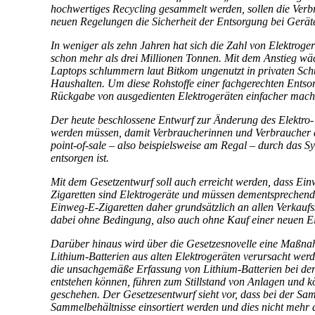
hochwertiges Recycling gesammelt werden, sollen die Ver
neuen Regelungen die Sicherheit der Entsorgung bei Geräte
In weniger als zehn Jahren hat sich die Zahl von Elektrog
schon mehr als drei Millionen Tonnen. Mit dem Anstieg wäc
Laptops schlummern laut Bitkom ungenutzt in privaten Sch
Haushalten. Um diese Rohstoffe einer fachgerechten Ents
Rückgabe von ausgedienten Elektrogeräten einfacher mach
Der heute beschlossene Entwurf zur Änderung des Elektro- u
werden müssen, damit Verbraucherinnen und Verbraucher d
point-of-sale – also beispielsweise am Regal – durch das S
entsorgen ist.
Mit dem Gesetzentwurf soll auch erreicht werden, dass Ei
Zigaretten sind Elektrogeräte und müssen dementsprechend 
Einweg-E-Zigaretten daher grundsätzlich an allen Verkaufs
dabei ohne Bedingung, also auch ohne Kauf einer neuen Ein
Darüber hinaus wird über die Gesetzesnovelle eine Maßnahm
Lithium-Batterien aus alten Elektrogeräten verursacht werd
die unsachgemäße Erfassung von Lithium-Batterien bei der 
entstehen können, führen zum Stillstand von Anlagen und k
geschehen. Der Gesetzesentwurf sieht vor, dass bei der Samm
Sammelbehältnisse einsortiert werden und dies nicht mehr d