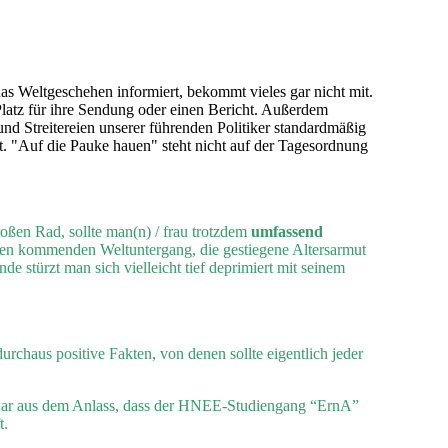
s Weltgeschehen informiert, bekommt vieles gar nicht mit.
Platz für ihre Sendung oder einen Bericht. Außerdem
nd Streitereien unserer führenden Politiker standardmäßig
. "Auf die Pauke hauen" steht nicht auf der Tagesordnung
ßen Rad, sollte man(n) / frau trotzdem
umfassend
r den kommenden Weltuntergang, die gestiegene Altersarmut
türzt man sich vielleicht tief deprimiert mit seinem
chaus positive Fakten, von denen sollte eigentlich jeder
ar aus dem Anlass, dass der HNEE-Studiengang “ErnA”
t.