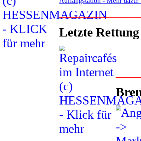
Auffangstation - Mehr daz
____________
Letzte Rettung
___
Bren