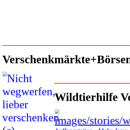
_____________________
Verschenkmärkte+Börse
____________
Wildtierhilfe V