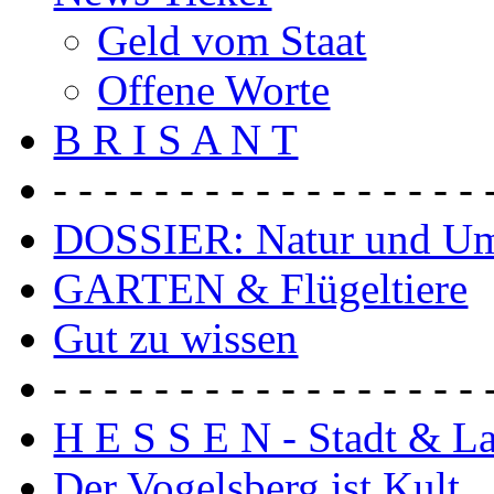
Geld vom Staat
Offene Worte
B R I S A N T
- - - - - - - - - - - - - - - - - 
DOSSIER: Natur und U
GARTEN & Flügeltiere
Gut zu wissen
- - - - - - - - - - - - - - - - - 
H E S S E N - Stadt & L
Der Vogelsberg ist Kult