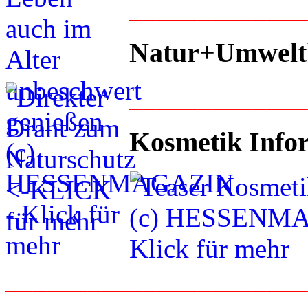
____________
Natur+Umwelt
____________
Kosmetik Info
_____________________