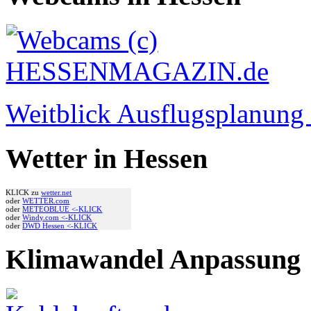
Weitblick Ausflugsplanun
Wetter in Hessen
KLICK zu
wetter.net
oder
WETTER.com
oder
METEOBLUE <-KLICK
oder
Windy.com <-KLICK
oder
DWD Hessen <-KLICK
Klimawandel Anpassung
____________