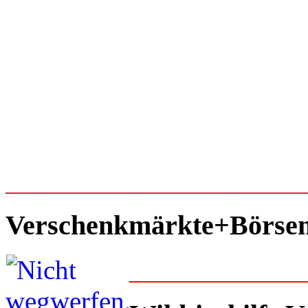
_____________________
Verschenkmärkte+Börse
____________