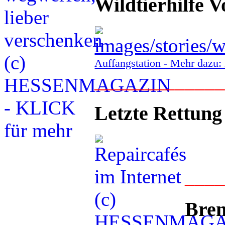
Wildtierhilfe V
Auffangstation - Mehr daz
____________
Letzte Rettung
___
Bren