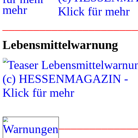
_____________________
Lebensmittelwarnung
____________