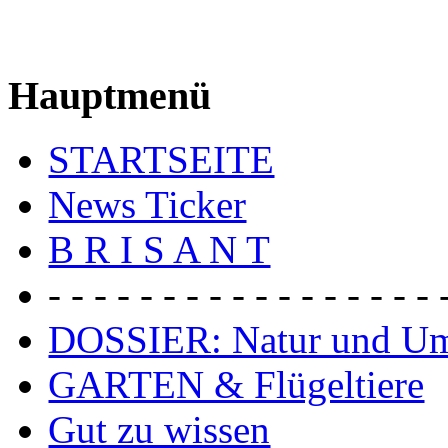
Hauptmenü
STARTSEITE
News Ticker
B R I S A N T
- - - - - - - - - - - - - - - - - 
DOSSIER: Natur und U
GARTEN & Flügeltiere
Gut zu wissen