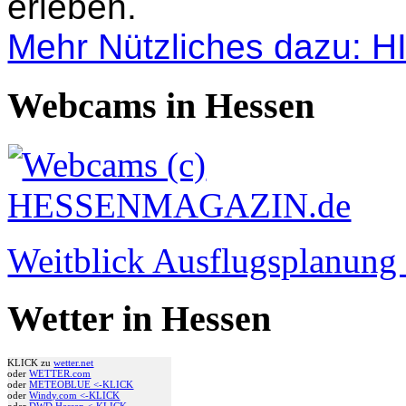
erleben.
Mehr Nützliches dazu: 
Webcams in Hessen
Weitblick Ausflugsplanun
Wetter in Hessen
KLICK zu
wetter.net
oder
WETTER.com
oder
METEOBLUE <-KLICK
oder
Windy.com <-KLICK