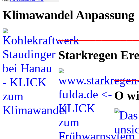
oder
DWD Hessen <-KLICK
Klimawandel Anpassung
____________
Starkregen Ere
___
O wi