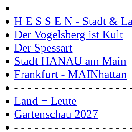
- - - - - - - - - - - - - - - - - 
H E S S E N - Stadt & L
Der Vogelsberg ist Kult
Der Spessart
Stadt HANAU am Main
Frankfurt - MAINhattan
- - - - - - - - - - - - - - - - - 
Land + Leute
Gartenschau 2027
- - - - - - - - - - - - - - - - - 