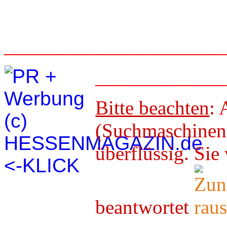
_____________________
____________
Bitte beachten
: 
(Suchmaschineno
überflüssig. 
beantwortet