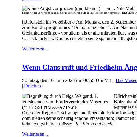
Keine Angst vor großen (und kleinen) Tieren: Nils Mohl im Museum im Vorwerk (c) HESSEN
[Ulrichstein im Vogelsberg] Am Montag, den 2. September 
zum Bundesprogrammes "Demokratie leben". Am Nachmittag 
Gedankensprünge - vor allem, als er alle mitraten ließ, wa
Casus knacksus: Daraus enstehen seine spannend alltagsfer
Weiterlesen...
Wenn Claus ruft und Friedhelm Ängs
Sonntag, den 16. Juni 2024 um 06:55 Uhr
VB -
Das Museu
| Drucken |
[Ulrichstei
Kölzenhain"
Mittelhessi
Orten der Region." Schwings multimediale Exkursion zeigte
dominierten seine schaurig schöne Präsentation: Dämonen 
keine Angst haben müsse: "
Ich bin ja bei Euch.
"
Weiterlesen...