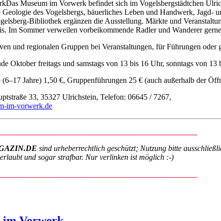
Das Museum im Vorwerk befindet sich im Vogelsbergstädtchen Ulric
e Geologie des Vogelsbergs, bäuerliches Leben und Handwerk, Jagd- un
elsberg-Bibliothek ergänzen die Ausstellung. Märkte und Veranstaltun
is. Im Sommer verweilen vorbeikommende Radler und Wanderer gerne 
iven und regionalen Gruppen bei Veranstaltungen, für Führungen oder
de Oktober freitags und samstags von 13 bis 16 Uhr, sonntags von 13 
 (6–17 Jahre) 1,50 €, Gruppenführungen 25 € (auch außerhalb der Öffn
ptstraße 33, 35327 Ulrichstein, Telefon: 06645 / 7267,
-im-vorwerk.de
__________________________________________________
GAZIN.DE
sind urheberrechtlich geschützt; Nutzung bitte ausschließl
laubt und sogar strafbar. Nur verlinken ist möglich :-)
__________________________________________________
 im Vorwerk