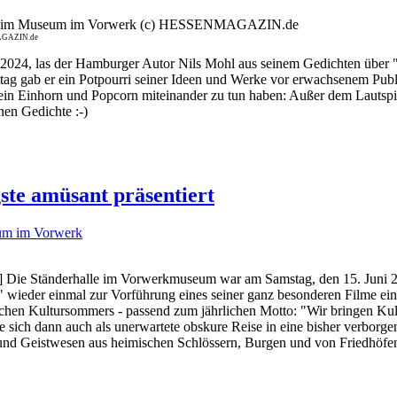
MAGAZIN.de
2024, las der Hamburger Autor Nils Mohl aus seinem Gedichten über "T
gab er ein Potpourri seiner Ideen und Werke vor erwachsenem Publi
s ein Einhorn und Popcorn miteinander zu tun haben: Außer dem Lautspiel
nen Gedichte :-)
te amüsant präsentiert
m im Vorwerk
n] Die Ständerhalle im Vorwerkmuseum war am Samstag, den 15. Juni 20
 wieder einmal zur Vorführung eines seiner ganz besonderen Filme eing
schen Kultursommers - passend zum jährlichen Motto: "Wir bringen Kult
 sich dann auch als unerwartete obskure Reise in eine bisher verborg
und Geistwesen aus heimischen Schlössern, Burgen und von Friedhöfen