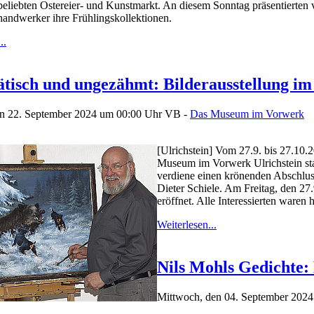
beliebten Ostereier- und Kunstmarkt. An diesem Sonntag präsentierten 
handwerker ihre Frühlingskollektionen.
..
ätisch und ungezähmt: Bilderausstellung 
en 22. September 2024 um 00:00 Uhr
VB -
Das Museum im Vorwerk
[Ulrichstein] Vom 27.9. bis 27.10.2
Museum im Vorwerk Ulrichstein sta
verdiene einen krönenden Abschluss
Dieter Schiele. Am Freitag, den 27
eröffnet. Alle Interessierten waren h
Weiterlesen...
Nils Mohls Gedichte:
Mittwoch, den 04. September 202