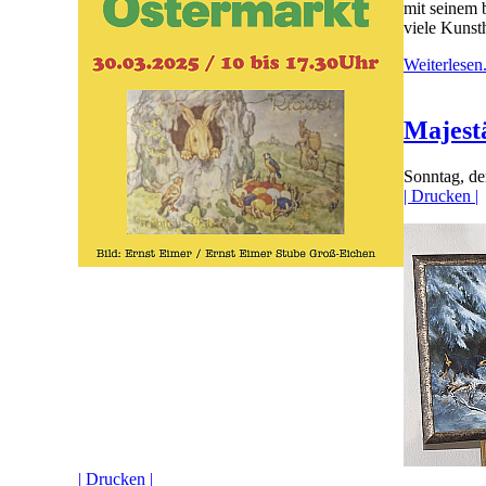
mit seinem 
viele Kunst
Weiterlesen.
Majest
Sonntag, d
| Drucken |
| Drucken |