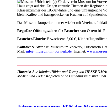
Haus zeigt auf drei Etagen zentrale Themen der Region: di
Klassenzimmer der 1950er-Jahre und eine umfangreiche Vog
bietet Kaffee und hausgebackenen Kuchen auf Spendenbas
Das Museum kooperiert immer wieder mit Vereinen, Initiat
Reguläre
Öffnungszeiten
für Besucher
von Ostern bis En
Besucher-
Eintritt
: Erwachsene 3,00 €, Kinder/Jugendliche
Kontakt & Anfahrt
: Museum im Vorwerk, Ulrichstein Hau
Mail:
info@museum-im-vorwerk.de
, Internet:
www.museum
_______________________________________________
Hinweis:
Alle Inhalte (Bilder und Texte) von
HESSENMA
Medien und / oder Kopieren ohne Genehmigung sind nicht er
_______________________________________________
Jahresprogramm 2026 des Museums