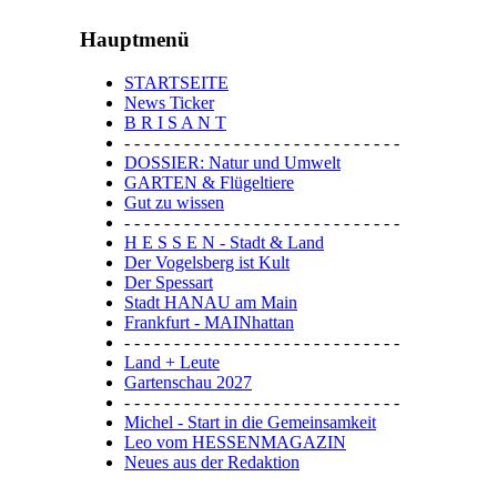
Hauptmenü
STARTSEITE
News Ticker
B R I S A N T
- - - - - - - - - - - - - - - - - - - - - - - - - - - -
DOSSIER: Natur und Umwelt
GARTEN & Flügeltiere
Gut zu wissen
- - - - - - - - - - - - - - - - - - - - - - - - - - - -
H E S S E N - Stadt & Land
Der Vogelsberg ist Kult
Der Spessart
Stadt HANAU am Main
Frankfurt - MAINhattan
- - - - - - - - - - - - - - - - - - - - - - - - - - - -
Land + Leute
Gartenschau 2027
- - - - - - - - - - - - - - - - - - - - - - - - - - - -
Michel - Start in die Gemeinsamkeit
Leo vom HESSENMAGAZIN
Neues aus der Redaktion