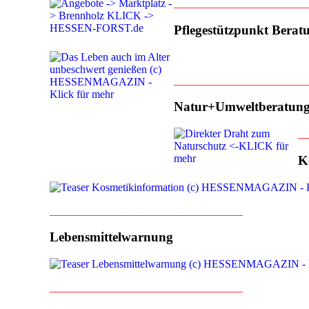
________________________
Pflegestützpunkt Berat
________________________
Natur+Umweltberatun
__
K
___________________________________
Lebensmittelwarnung
___________________________________