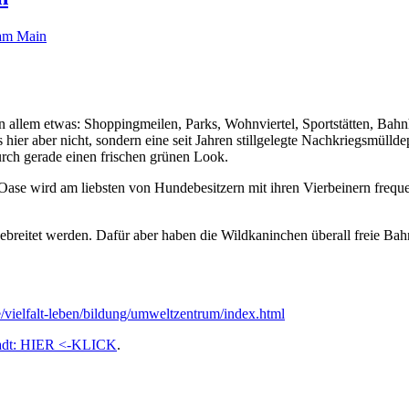
am Main
on allem etwas: Shoppingmeilen, Parks, Wohnviertel, Sportstätten, Bah
s hier aber nicht, sondern eine seit Jahren stillgelegte Nachkriegsmül
rch gerade einen frischen grünen Look.
se wird am liebsten von Hundebesitzern mit ihren Vierbeinern frequent
ebreitet werden. Dafür aber haben die Wildkaninchen überall freie B
ielfalt-leben/bildung/umweltzentrum/index.html
tadt: HIER <-KLICK
.