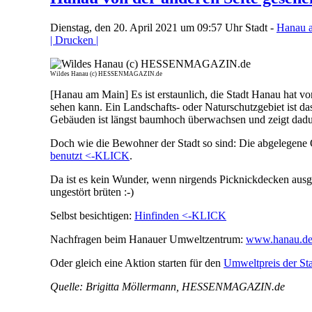
Dienstag, den 20. April 2021 um 09:57 Uhr
Stadt -
Hanau 
| Drucken |
Wildes Hanau (c) HESSENMAGAZIN.de
[Hanau am Main] Es ist erstaunlich, die Stadt Hanau hat v
sehen kann. Ein Landschafts- oder Naturschutzgebiet ist da
Gebäuden ist längst baumhoch überwachsen und zeigt dadu
Doch wie die Bewohner der Stadt so sind: Die abgelegene Oa
benutzt <-KLICK
.
Da ist es kein Wunder, wenn nirgends Picknickdecken ausg
ungestört brüten :-)
Selbst besichtigen:
Hinfinden <-KLICK
Nachfragen beim Hanauer Umweltzentrum:
www.hanau.de/v
Oder gleich eine Aktion starten für den
Umweltpreis der S
Quelle: Brigitta Möllermann, HESSENMAGAZIN.de