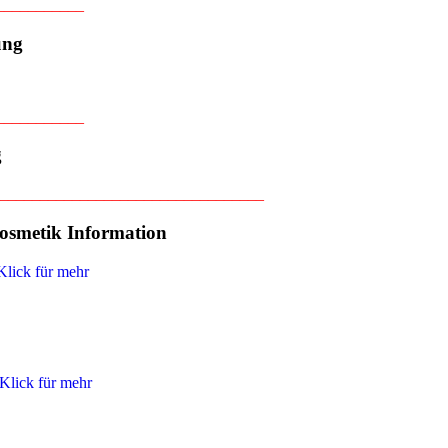
___________
ung
___________
g
_________________________________
osmetik Information