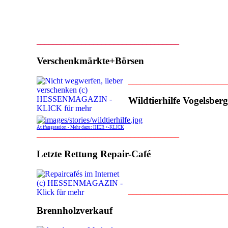
___________________________________
Verschenkmärkte+Börsen
________________________
Wildtierhilfe Vogelsberg
Auffangstation - Mehr dazu: HIER <-KLICK
___________________________________
Letzte Rettung Repair-Café
________________________
Brennholzverkauf