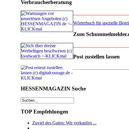
Verbraucherberatung
________________________
Wörterbuch für spezielle Beg
Zum Schummelmelder.
________________________
Post zustellen lassen
________________________
HESSENMAGAZIN Suche
TOP Empfehlungen
Zuviel des Guten: Wir verkaufen ...
......................................................................