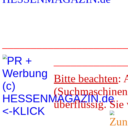
_____________________
____________
Bitte beachten
: 
(Suchmaschineno
überflüssig. 