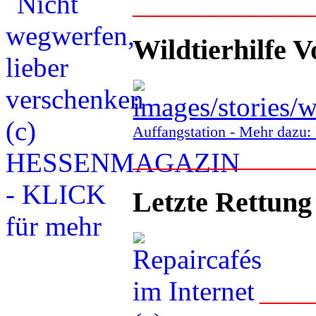
____________
Wildtierhilfe V
Auffangstation - Mehr daz
____________
Letzte Rettung
___