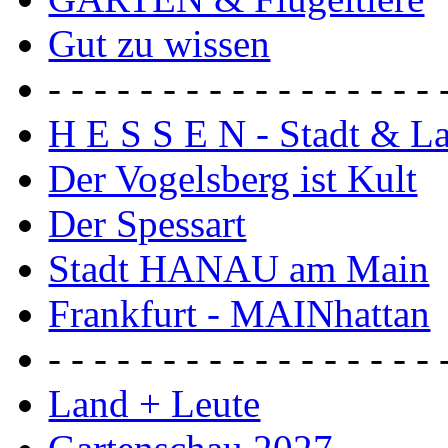
Gut zu wissen
- - - - - - - - - - - - - - - - - 
H E S S E N - Stadt & L
Der Vogelsberg ist Kult
Der Spessart
Stadt HANAU am Main
Frankfurt - MAINhattan
- - - - - - - - - - - - - - - - - 
Land + Leute