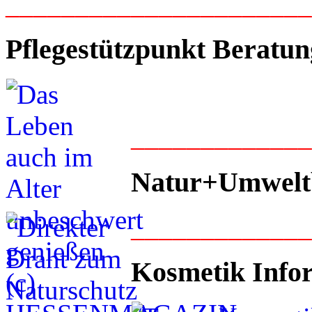
_____________________
Pflegestützpunkt Beratun
____________
Natur+Umwelt
____________
Kosmetik Info