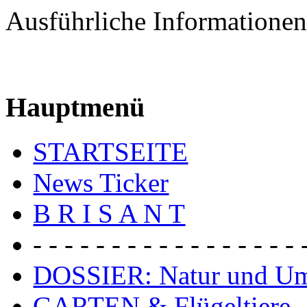
Ausführliche Informationen
Hauptmenü
STARTSEITE
News Ticker
B R I S A N T
- - - - - - - - - - - - - - - - - 
DOSSIER: Natur und U
GARTEN & Flügeltiere