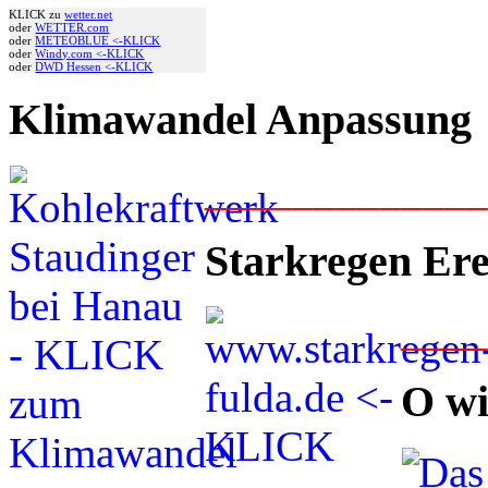
KLICK zu
wetter.net
oder
WETTER.com
oder
METEOBLUE <-KLICK
oder
Windy.com <-KLICK
oder
DWD Hessen <-KLICK
Klimawandel Anpassung
____________
Starkregen Ere
___
O wi