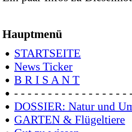
Hauptmenü
STARTSEITE
News Ticker
B R I S A N T
- - - - - - - - - - - - - - - - - 
DOSSIER: Natur und U
GARTEN & Flügeltiere