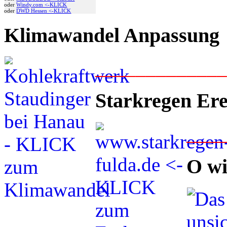
oder
Windy.com <-KLICK
oder
DWD Hessen <-KLICK
Klimawandel Anpassung
____________
Starkregen Ere
___
O wi