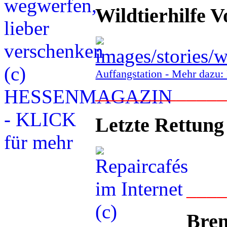
Wildtierhilfe V
Auffangstation - Mehr daz
____________
Letzte Rettung
___
Bren