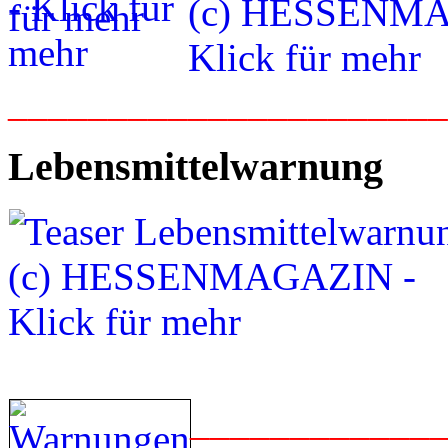
_____________________
Lebensmittelwarnung
____________