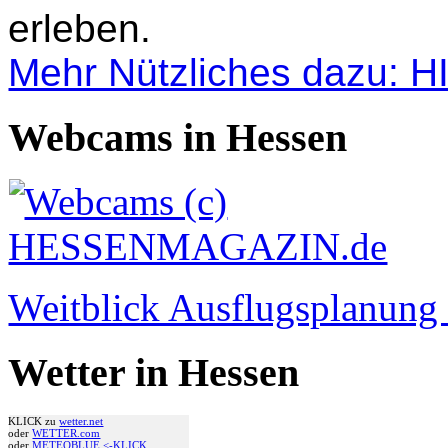
erleben.
Mehr Nützliches dazu: 
Webcams in Hessen
Weitblick Ausflugsplanun
Wetter in Hessen
KLICK zu
wetter.net
oder
WETTER.com
oder
METEOBLUE <-KLICK