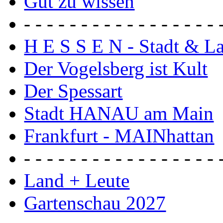
Gut zu wissen
- - - - - - - - - - - - - - - - - 
H E S S E N - Stadt & L
Der Vogelsberg ist Kult
Der Spessart
Stadt HANAU am Main
Frankfurt - MAINhattan
- - - - - - - - - - - - - - - - - 
Land + Leute
Gartenschau 2027