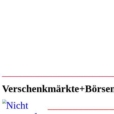
_____________________
Verschenkmärkte+Börse
____________