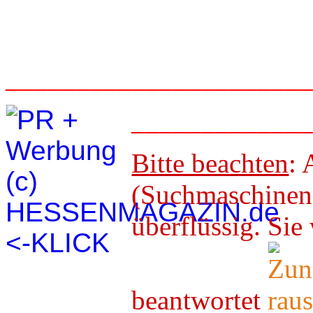
_____________________
____________
Bitte beachten
: 
(Suchmaschineno
überflüssig. 
beantwortet