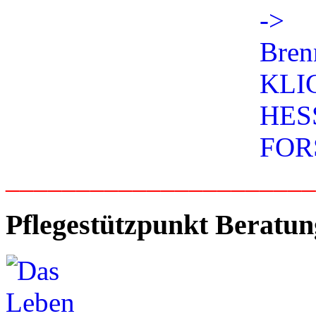
_____________________
Pflegestützpunkt Beratun
____________