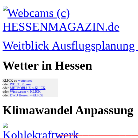
Weitblick Ausflugsplanun
Wetter in Hessen
KLICK zu
wetter.net
oder
WETTER.com
oder
METEOBLUE <-KLICK
oder
Windy.com <-KLICK
oder
DWD Hessen <-KLICK
Klimawandel Anpassung
____________