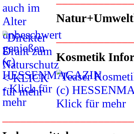
Natur+Umwelt
____________
Kosmetik Info
_____________________