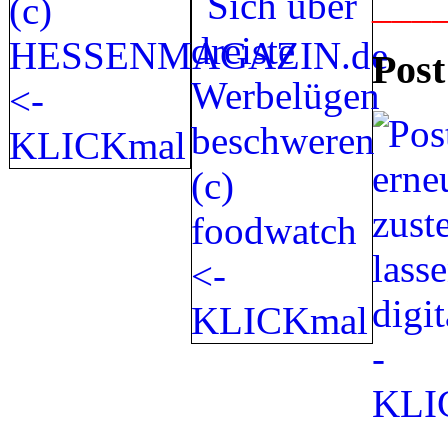
___
Post