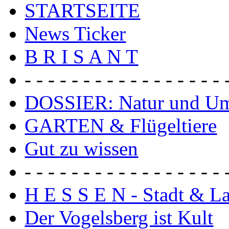
STARTSEITE
News Ticker
B R I S A N T
- - - - - - - - - - - - - - - - - 
DOSSIER: Natur und U
GARTEN & Flügeltiere
Gut zu wissen
- - - - - - - - - - - - - - - - - 
H E S S E N - Stadt & L
Der Vogelsberg ist Kult