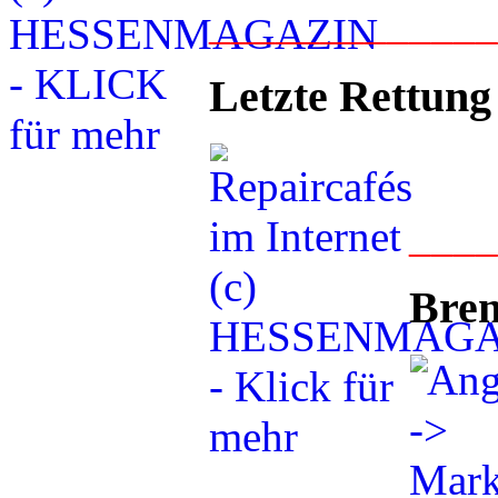
____________
Letzte Rettung
___
Bren