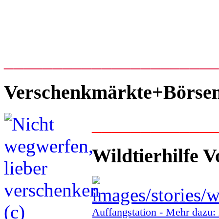
_____________________
Verschenkmärkte+Börse
____________
Wildtierhilfe V
Auffangstation - Mehr daz