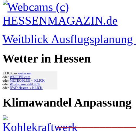
Weitblick Ausflugsplanun
Wetter in Hessen
KLICK zu
wetter.net
oder
WETTER.com
oder
METEOBLUE <-KLICK
oder
Windy.com <-KLICK
oder
DWD Hessen <-KLICK
Klimawandel Anpassung
____________