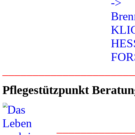
_____________________
Pflegestützpunkt Beratun
____________