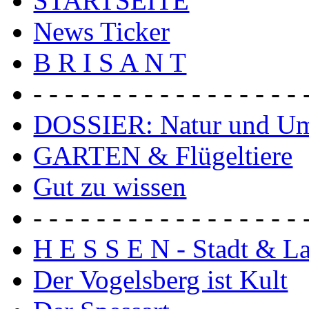
STARTSEITE
News Ticker
B R I S A N T
- - - - - - - - - - - - - - - - - 
DOSSIER: Natur und U
GARTEN & Flügeltiere
Gut zu wissen
- - - - - - - - - - - - - - - - - 
H E S S E N - Stadt & L
Der Vogelsberg ist Kult