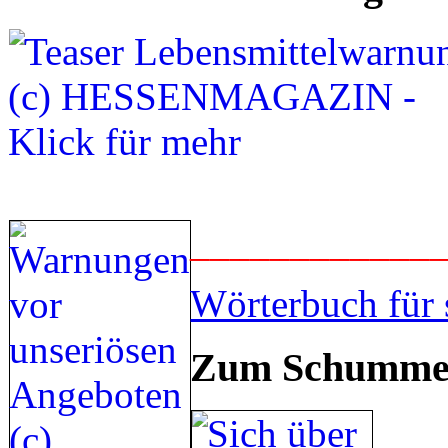
____________
Wörterbuch für 
Zum Schummel
___