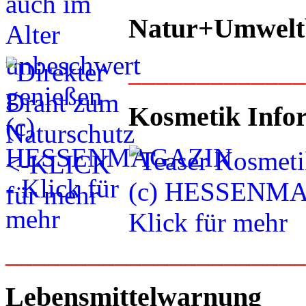
Natur+Umwelt
____________
Kosmetik Info
_____________________
Lebensmittelwarnung