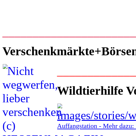
_____________________
Verschenkmärkte+Börse
____________
Wildtierhilfe V
Auffangstation - Mehr daz