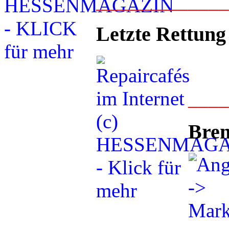
____________
Letzte Rettung
___
Bren