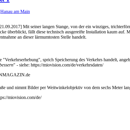
-
Hanau am Main
1.09.2017] Mit seiner langen Stange, von der ein winziges, trichter
ke überblickt, fällt diese technisch ausgereifte Installation kaum auf.
ntnahme an dieser lärmumtosten Stelle handelt.
e "Verkehrserhebung", sprich Speicherung des Verkehrs handelt, angeb
bessern
" - siehe: https://miovision.com/de/verkehrsdaten/
raße und nimmt Bilder per Weitwinkelobjektiv von dem sechs Meter lan
ps://miovision.com/de/