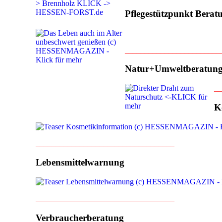
Pflegestützpunkt Berat
________________________
Natur+Umweltberatun
__
K
___________________________________
Lebensmittelwarnung
___________________________________
Verbraucherberatung