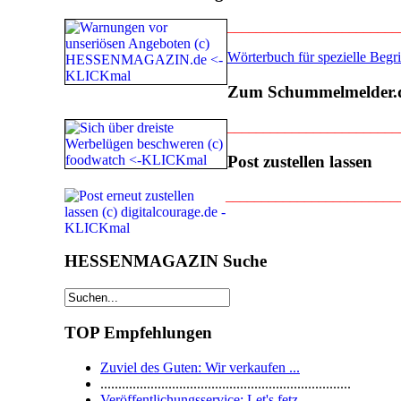
________________________
Wörterbuch für spezielle Beg
Zum Schummelmelder.
________________________
Post zustellen lassen
________________________
HESSENMAGAZIN Suche
TOP Empfehlungen
Zuviel des Guten: Wir verkaufen ...
......................................................................
Veröffentlichungsservice: Let's fetz