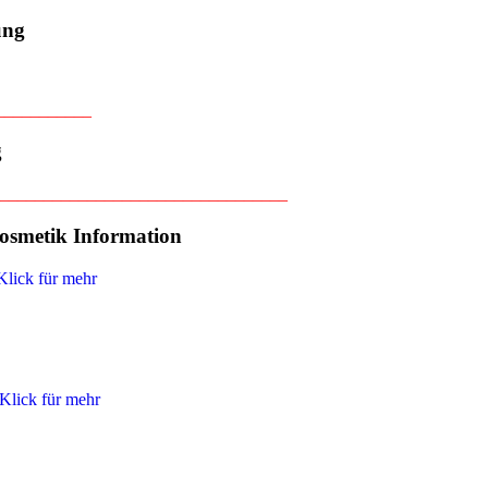
ung
___________
g
_________________________________
osmetik Information