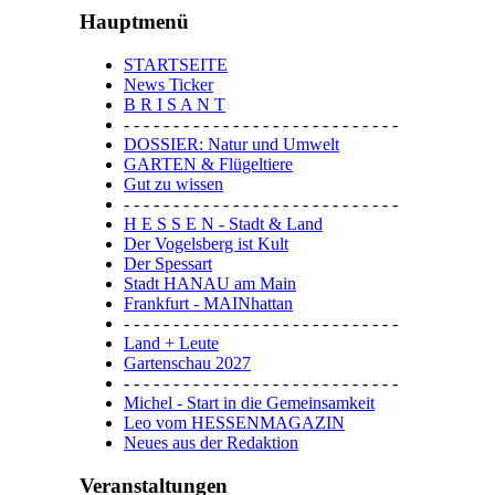
Hauptmenü
STARTSEITE
News Ticker
B R I S A N T
- - - - - - - - - - - - - - - - - - - - - - - - - - - -
DOSSIER: Natur und Umwelt
GARTEN & Flügeltiere
Gut zu wissen
- - - - - - - - - - - - - - - - - - - - - - - - - - - -
H E S S E N - Stadt & Land
Der Vogelsberg ist Kult
Der Spessart
Stadt HANAU am Main
Frankfurt - MAINhattan
- - - - - - - - - - - - - - - - - - - - - - - - - - - -
Land + Leute
Gartenschau 2027
- - - - - - - - - - - - - - - - - - - - - - - - - - - -
Michel - Start in die Gemeinsamkeit
Leo vom HESSENMAGAZIN
Neues aus der Redaktion
Veranstaltungen