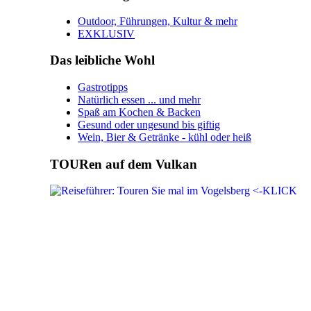
Outdoor, Führungen, Kultur & mehr
EXKLUSIV
Das leibliche Wohl
Gastrotipps
Natürlich essen ... und mehr
Spaß am Kochen & Backen
Gesund oder ungesund bis giftig
Wein, Bier & Getränke - kühl oder heiß
TOURen auf dem Vulkan