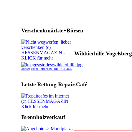
___________________________________
Verschenkmärkte+Börsen
________________________
Wildtierhilfe Vogelsberg
Auffangstation - Mehr dazu: HIER <-KLICK
___________________________________
Letzte Rettung Repair-Café
________________________
Brennholzverkauf
________________________