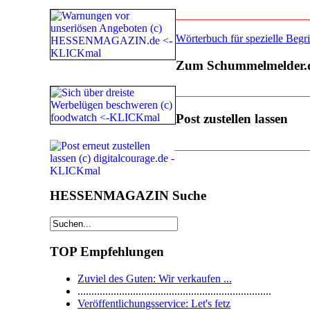
________________________
Wörterbuch für spezielle Beg
Zum Schummelmelder.
________________________
Post zustellen lassen
________________________
HESSENMAGAZIN Suche
TOP Empfehlungen
Zuviel des Guten: Wir verkaufen ...
......................................................................
Veröffentlichungsservice: Let's fetz