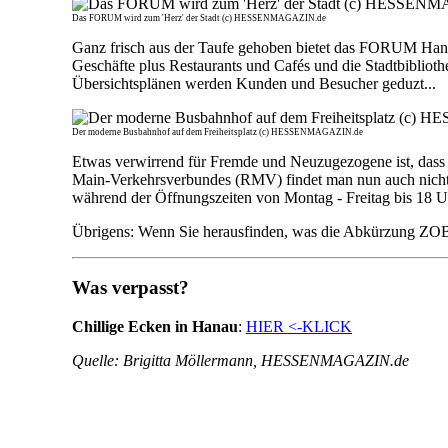
Das FORUM wird zum 'Herz' der Stadt (c) HESSENMAGAZIN.de
Ganz frisch aus der Taufe gehoben bietet das FORUM Hanau
Geschäfte plus Restaurants und Cafés und die Stadtbiblio
Übersichtsplänen werden Kunden und Besucher geduzt...
Der moderne Busbahnhof auf dem Freiheitsplatz (c) HESSENMAGAZIN.de
Etwas verwirrend für Fremde und Neuzugezogene ist, dass
Main-Verkehrsverbundes (RMV) findet man nun auch nicht 
während der Öffnungszeiten von Montag - Freitag bis 18 Uh
Übrigens: Wenn Sie herausfinden, was die Abkürzung ZOB 
Was verpasst?
Chillige Ecken in Hanau
:
HIER <-KLICK
Quelle: Brigitta Möllermann, HESSENMAGAZIN.de
7362