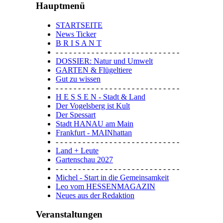
Hauptmenü
STARTSEITE
News Ticker
B R I S A N T
- - - - - - - - - - - - - - - - - - - - - - - - - - - -
DOSSIER: Natur und Umwelt
GARTEN & Flügeltiere
Gut zu wissen
- - - - - - - - - - - - - - - - - - - - - - - - - - - -
H E S S E N - Stadt & Land
Der Vogelsberg ist Kult
Der Spessart
Stadt HANAU am Main
Frankfurt - MAINhattan
- - - - - - - - - - - - - - - - - - - - - - - - - - - -
Land + Leute
Gartenschau 2027
- - - - - - - - - - - - - - - - - - - - - - - - - - - -
Michel - Start in die Gemeinsamkeit
Leo vom HESSENMAGAZIN
Neues aus der Redaktion
Veranstaltungen