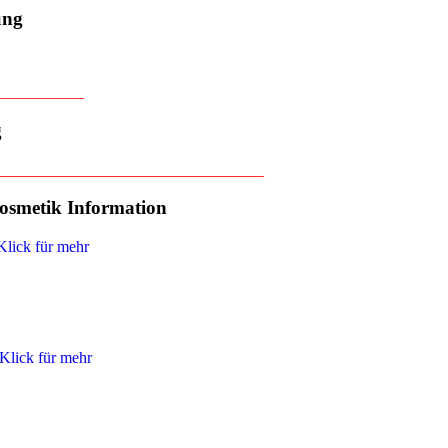
ung
___________
g
_________________________________
osmetik Information