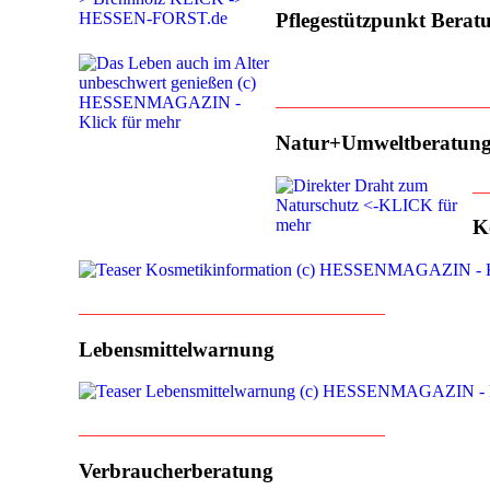
Pflegestützpunkt Berat
________________________
Natur+Umweltberatun
__
K
___________________________________
Lebensmittelwarnung
___________________________________
Verbraucherberatung