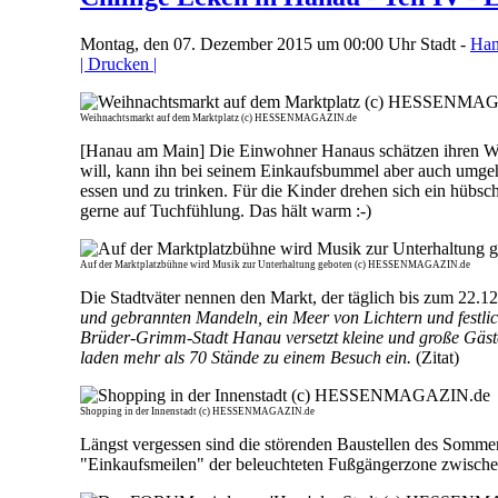
Montag, den 07. Dezember 2015 um 00:00 Uhr
Stadt -
Han
| Drucken |
Weihnachtsmarkt auf dem Marktplatz (c) HESSENMAGAZIN.de
[Hanau am Main] Die Einwohner Hanaus schätzen ihren Weihn
will, kann ihn bei seinem Einkaufsbummel aber auch umgehe
essen und zu trinken. Für die Kinder drehen sich ein hübsc
gerne auf Tuchfühlung. Das hält warm :-)
Auf der Marktplatzbühne wird Musik zur Unterhaltung geboten (c) HESSENMAGAZIN.de
Die Stadtväter nennen den Markt, der täglich bis zum 22.12.
und gebrannten Mandeln, ein Meer von Lichtern und festli
Brüder-Grimm-Stadt Hanau versetzt kleine und große Gäs
laden mehr als 70 Stände zu einem Besuch ein.
(Zitat)
Shopping in der Innenstadt (c) HESSENMAGAZIN.de
Längst vergessen sind die störenden Baustellen des Sommer
"Einkaufsmeilen" der beleuchteten Fußgängerzone zwische