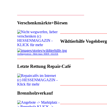
___________________________________
Verschenkmärkte+Börsen
________________________
Wildtierhilfe Vogelsberg
Auffangstation - Mehr dazu: HIER <-KLICK
___________________________________
Letzte Rettung Repair-Café
________________________
Brennholzverkauf
________________________