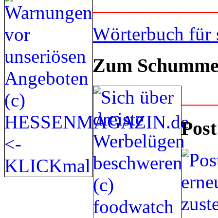
____________
Wörterbuch für 
Zum Schummel
___
Post