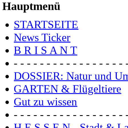
Hauptmenü
STARTSEITE
News Ticker
B R I S A N T
- - - - - - - - - - - - - - - - - 
DOSSIER: Natur und U
GARTEN & Flügeltiere
Gut zu wissen
- - - - - - - - - - - - - - - - - 
H E S S E N - Stadt & L