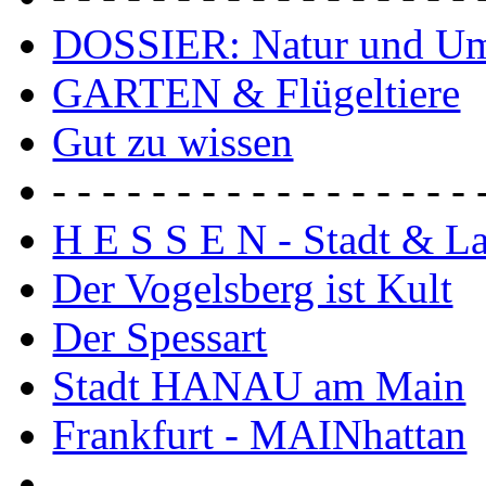
DOSSIER: Natur und U
GARTEN & Flügeltiere
Gut zu wissen
- - - - - - - - - - - - - - - - - 
H E S S E N - Stadt & L
Der Vogelsberg ist Kult
Der Spessart
Stadt HANAU am Main
Frankfurt - MAINhattan
- - - - - - - - - - - - - - - - - 