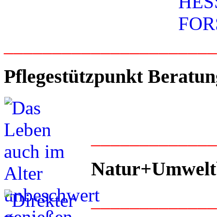
_____________________
Pflegestützpunkt Beratun
____________
Natur+Umwelt
____________