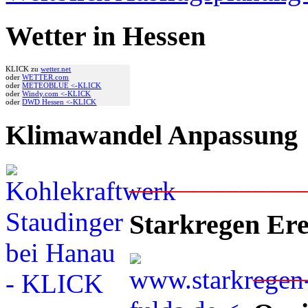
Wetter in Hessen
KLICK zu
wetter.net
oder
WETTER.com
oder
METEOBLUE <-KLICK
oder
Windy.com <-KLICK
oder
DWD Hessen <-KLICK
Klimawandel Anpassung
____________
Starkregen Ere
___