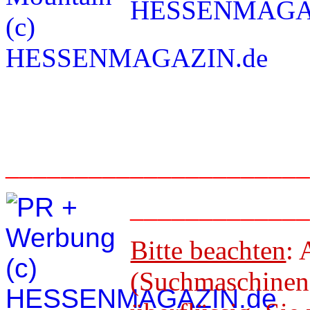
_____________________
____________
Bitte beachten
: 
(Suchmaschineno