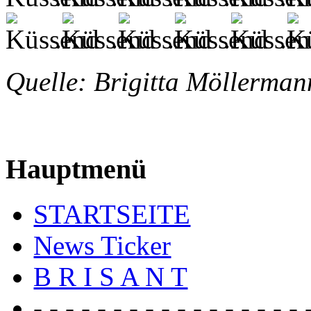
.
.
.
.
.
Quelle: Brigitta Möller
Hauptmenü
STARTSEITE
News Ticker
B R I S A N T
- - - - - - - - - - - - - - - - - 