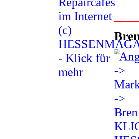
___
Bren