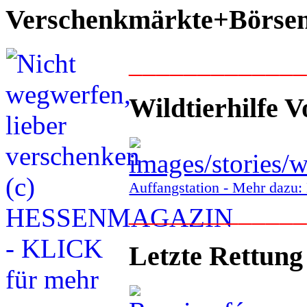
Verschenkmärkte+Börse
____________
Wildtierhilfe V
Auffangstation - Mehr daz
____________
Letzte Rettung