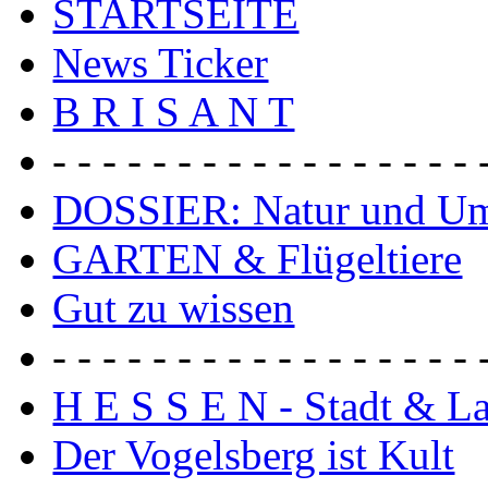
STARTSEITE
News Ticker
B R I S A N T
- - - - - - - - - - - - - - - - - 
DOSSIER: Natur und U
GARTEN & Flügeltiere
Gut zu wissen
- - - - - - - - - - - - - - - - - 
H E S S E N - Stadt & L
Der Vogelsberg ist Kult