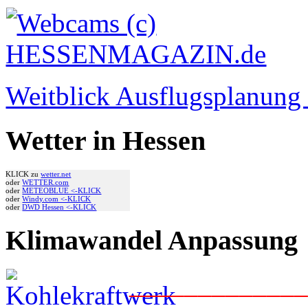
Weitblick Ausflugsplanun
Wetter in Hessen
KLICK zu
wetter.net
oder
WETTER.com
oder
METEOBLUE <-KLICK
oder
Windy.com <-KLICK
oder
DWD Hessen <-KLICK
Klimawandel Anpassung
____________