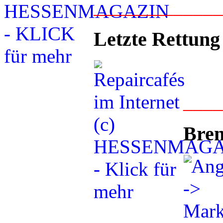
____________
Letzte Rettung
___
Bren