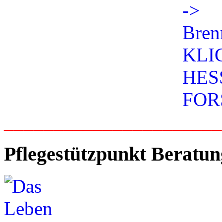
_____________________
Pflegestützpunkt Beratun
____________