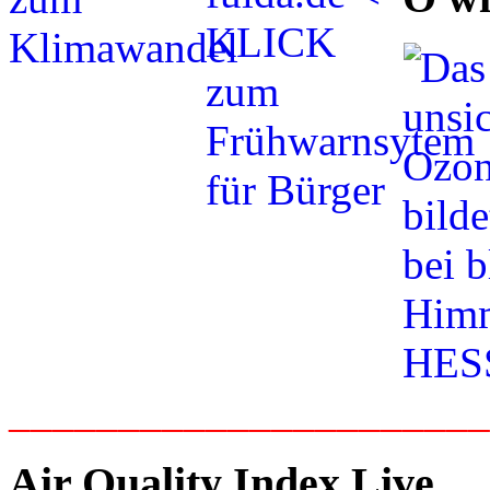
_____________________
Air Quality Index Live