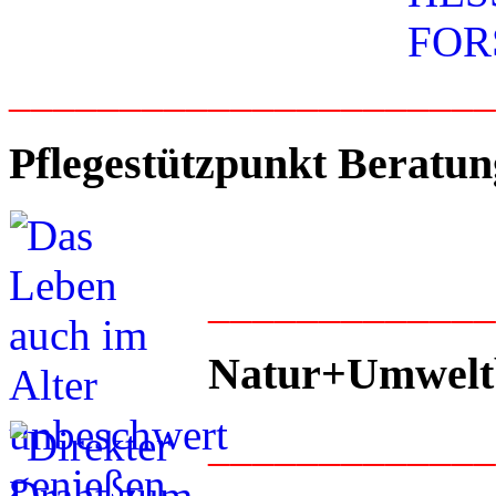
_____________________
Pflegestützpunkt Beratun
____________
Natur+Umwelt
____________