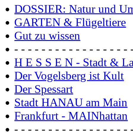
DOSSIER: Natur und U
GARTEN & Flügeltiere
Gut zu wissen
- - - - - - - - - - - - - - - - - 
H E S S E N - Stadt & L
Der Vogelsberg ist Kult
Der Spessart
Stadt HANAU am Main
Frankfurt - MAINhattan
- - - - - - - - - - - - - - - - - 