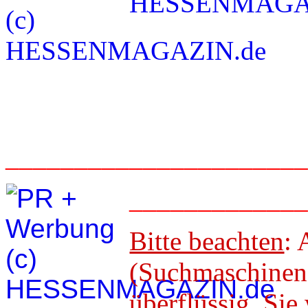
_____________________
____________
Bitte beachten
: 
(Suchmaschineno
überflüssig. 