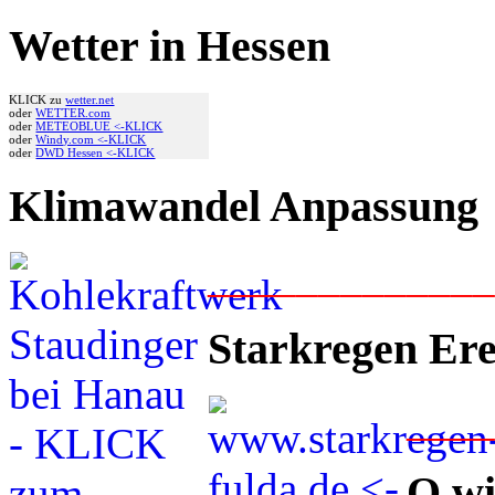
Wetter in Hessen
KLICK zu
wetter.net
oder
WETTER.com
oder
METEOBLUE <-KLICK
oder
Windy.com <-KLICK
oder
DWD Hessen <-KLICK
Klimawandel Anpassung
____________
Starkregen Ere
___
O wi