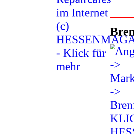
___
Bren