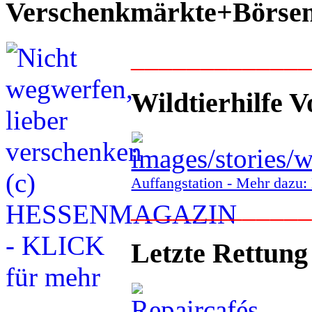
Verschenkmärkte+Börse
____________
Wildtierhilfe V
Auffangstation - Mehr daz
____________
Letzte Rettung