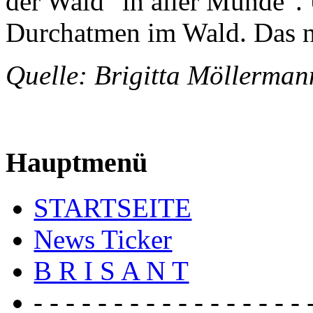
der Wald "in aller Munde". U
Durchatmen im Wald. Das ne
Quelle: Brigitta Möller
Hauptmenü
STARTSEITE
News Ticker
B R I S A N T
- - - - - - - - - - - - - - - - - 