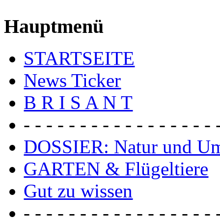
Hauptmenü
STARTSEITE
News Ticker
B R I S A N T
- - - - - - - - - - - - - - - - - 
DOSSIER: Natur und U
GARTEN & Flügeltiere
Gut zu wissen
- - - - - - - - - - - - - - - - - 