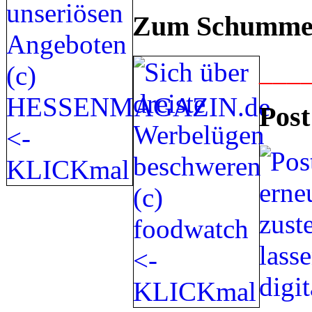
Zum Schummel
___
Post