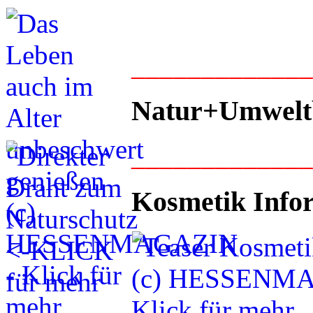
____________
Natur+Umwelt
____________
Kosmetik Info