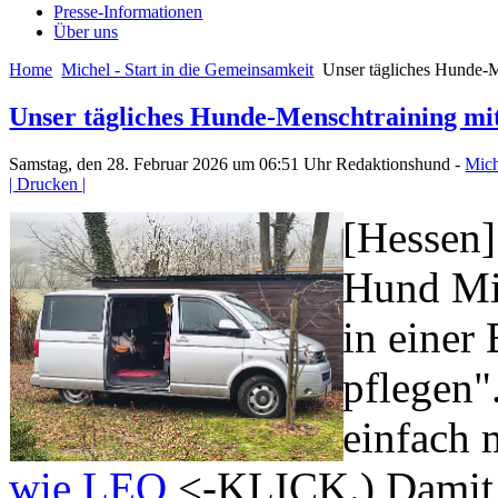
Presse-Informationen
Über uns
Home
Michel - Start in die Gemeinsamkeit
Unser tägliches Hunde-M
Unser tägliches Hunde-Menschtraining mi
Samstag, den 28. Februar 2026 um 06:51 Uhr
Redaktionshund -
Mich
| Drucken |
[Hessen]
Hund Mic
in einer
pflegen"
einfach 
wie LEO
<-KLICK.) Damit 