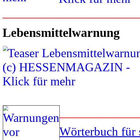
_____________________
Lebensmittelwarnung
____________
Wörterbuch für 