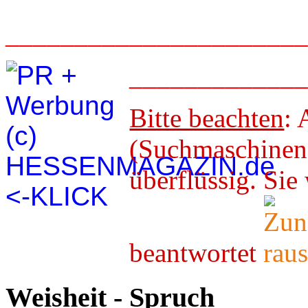
_____________________
____________
Bitte beachten
: 
(Suchmaschineno
überflüssig. 
beantwortet
Weisheit - Spruch