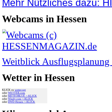
Mehr Nützliches dazu: 
Webcams in Hessen
Weitblick Ausflugsplanun
Wetter in Hessen
KLICK zu
wetter.net
oder
WETTER.com
oder
METEOBLUE <-KLICK
oder
Windy.com <-KLICK
oder
DWD Hessen <-KLICK