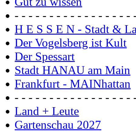
Gut zu wissen
- - - - - - - - - - - - - - - - - 
H E S S E N - Stadt & L
Der Vogelsberg ist Kult
Der Spessart
Stadt HANAU am Main
Frankfurt - MAINhattan
- - - - - - - - - - - - - - - - - 
Land + Leute
Gartenschau 2027