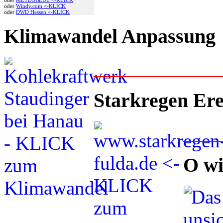
oder
Windy.com <-KLICK
oder
DWD Hessen <-KLICK
Klimawandel Anpassung
____________
Starkregen Ere
___
O wi