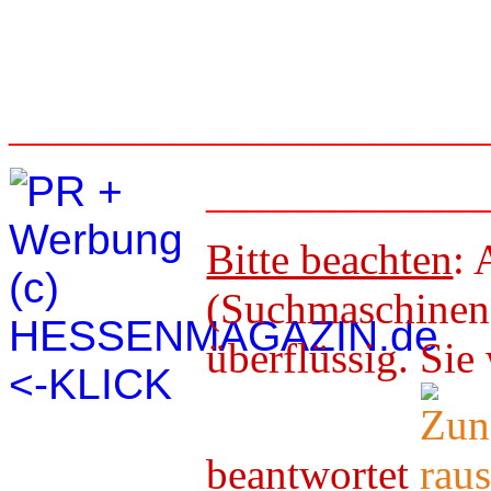
_____________________
____________
Bitte beachten
: 
(Suchmaschineno
überflüssig. 
beantwortet