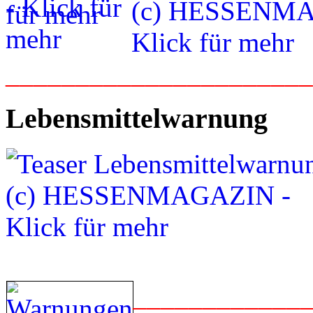
_____________________
Lebensmittelwarnung
____________