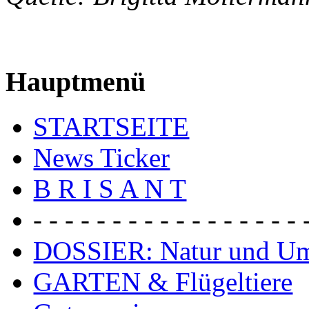
Hauptmenü
STARTSEITE
News Ticker
B R I S A N T
- - - - - - - - - - - - - - - - - 
DOSSIER: Natur und U
GARTEN & Flügeltiere