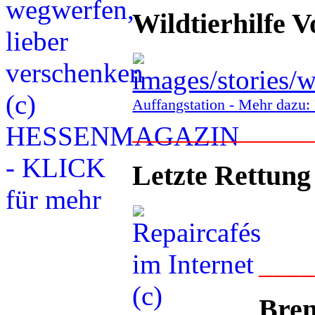
Wildtierhilfe V
Auffangstation - Mehr daz
____________
Letzte Rettung
___
Bren