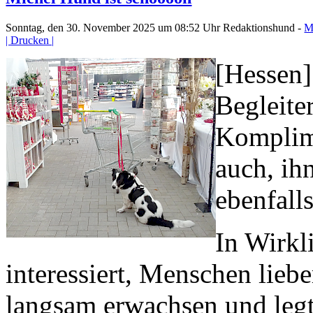
Sonntag, den 30. November 2025 um 08:52 Uhr
Redaktionshund -
M
| Drucken |
[Hessen] 
Begleite
Komplim
auch, ihn
ebenfalls 
In Wirkl
interessiert, Menschen lieb
langsam erwachsen und legt