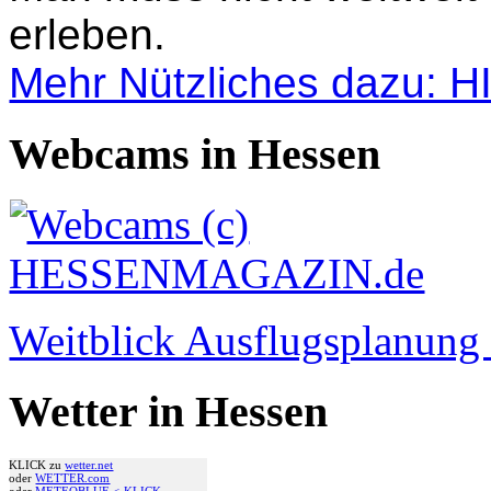
erleben.
Mehr Nützliches dazu: 
Webcams in Hessen
Weitblick Ausflugsplanun
Wetter in Hessen
KLICK zu
wetter.net
oder
WETTER.com
oder
METEOBLUE <-KLICK