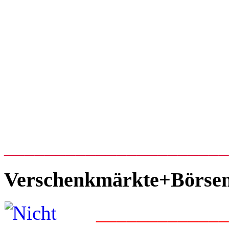
_____________________
Verschenkmärkte+Börse
____________