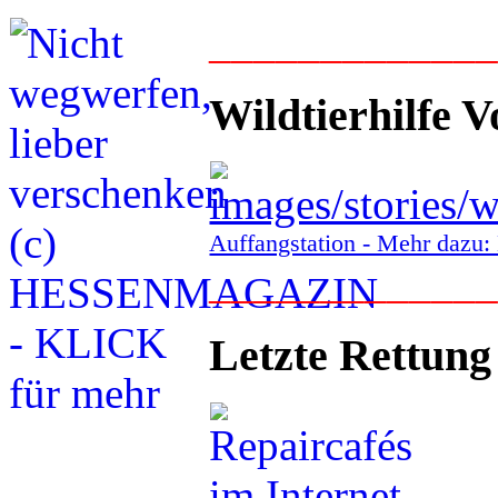
____________
Wildtierhilfe V
Auffangstation - Mehr daz
____________
Letzte Rettung
___