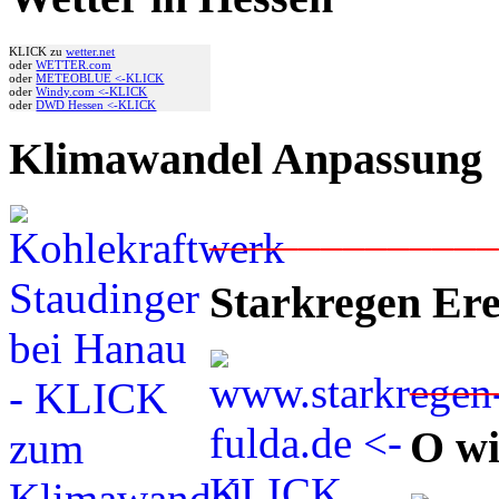
KLICK zu
wetter.net
oder
WETTER.com
oder
METEOBLUE <-KLICK
oder
Windy.com <-KLICK
oder
DWD Hessen <-KLICK
Klimawandel Anpassung
____________
Starkregen Ere
___
O wi