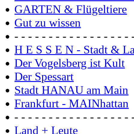
GARTEN & Flügeltiere
Gut zu wissen
- - - - - - - - - - - - - - - - - 
H E S S E N - Stadt & L
Der Vogelsberg ist Kult
Der Spessart
Stadt HANAU am Main
Frankfurt - MAINhattan
- - - - - - - - - - - - - - - - - 
Land + Leute