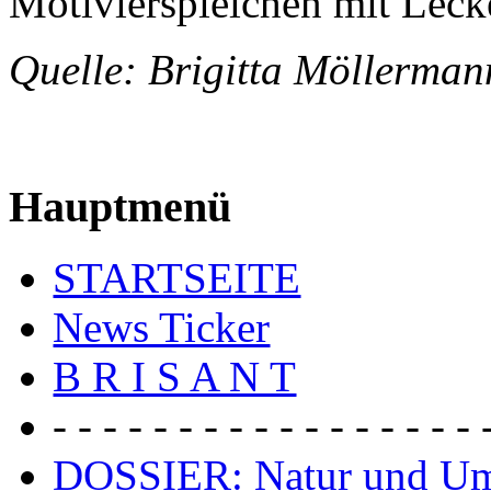
Motivierspielchen mit Lecker
Quelle: Brigitta Möller
Hauptmenü
STARTSEITE
News Ticker
B R I S A N T
- - - - - - - - - - - - - - - - - 
DOSSIER: Natur und U