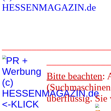
_____________________
____________
Bitte beachten
: 
(Suchmaschineno
überflüssig. 