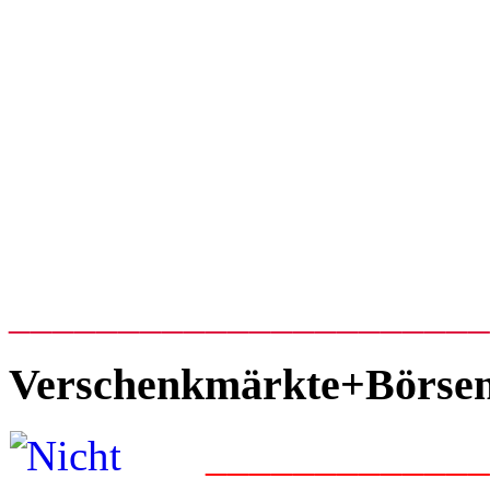
_____________________
Verschenkmärkte+Börse
____________