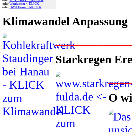
oder
Windy.com <-KLICK
oder
DWD Hessen <-KLICK
Klimawandel Anpassung
____________
Starkregen Ere
___
O wi