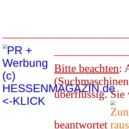
_____________________
____________
Bitte beachten
: 
(Suchmaschineno
überflüssig. 
beantwortet