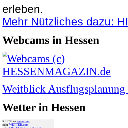
erleben.
Mehr Nützliches dazu: 
Webcams in Hessen
Weitblick Ausflugsplanun
Wetter in Hessen
KLICK zu
wetter.net
oder
WETTER.com
oder
METEOBLUE <-KLICK