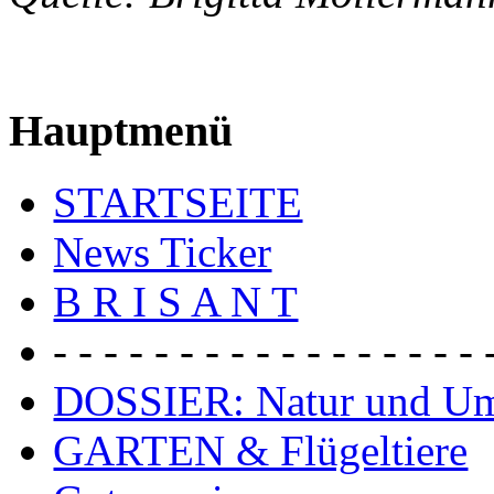
Hauptmenü
STARTSEITE
News Ticker
B R I S A N T
- - - - - - - - - - - - - - - - - 
DOSSIER: Natur und U
GARTEN & Flügeltiere