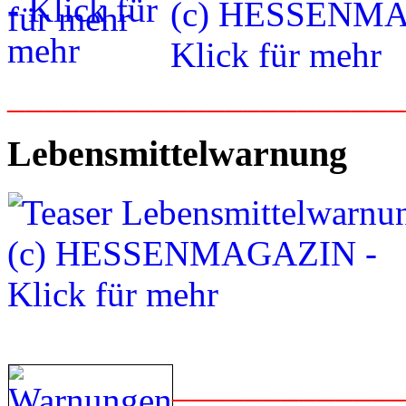
_____________________
Lebensmittelwarnung
____________