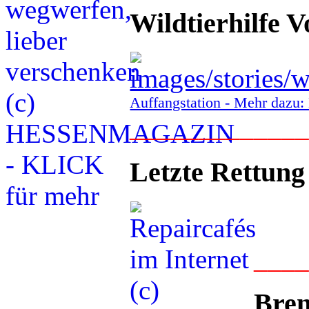
Wildtierhilfe V
Auffangstation - Mehr daz
____________
Letzte Rettung
___
Bren