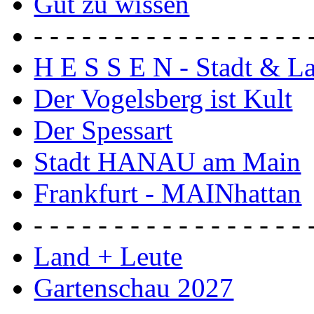
Gut zu wissen
- - - - - - - - - - - - - - - - - 
H E S S E N - Stadt & L
Der Vogelsberg ist Kult
Der Spessart
Stadt HANAU am Main
Frankfurt - MAINhattan
- - - - - - - - - - - - - - - - - 
Land + Leute
Gartenschau 2027