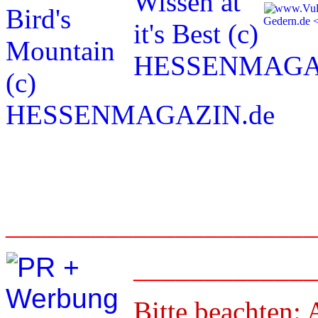
_____________________
____________
Bitte beachten
: 