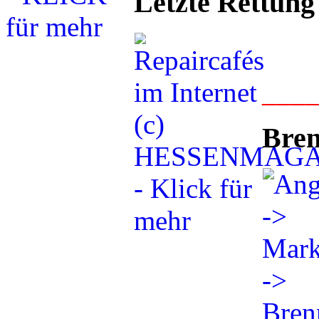
Letzte Rettung
___
Bren