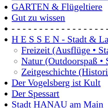
GARTEN & Flügeltiere
Gut zu wissen
- - - - - - - - - - - - - - - - - 
H E S S E N - Stadt & L
Freizeit (Ausflüge • S
Natur (Outdoorspaß • 
Zeitgeschichte (Histor
Der Vogelsberg ist Kult
Der Spessart
Stadt HANAU am Main