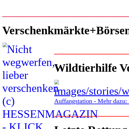
_____________________
Verschenkmärkte+Börse
____________
Wildtierhilfe V
Auffangstation - Mehr daz
____________