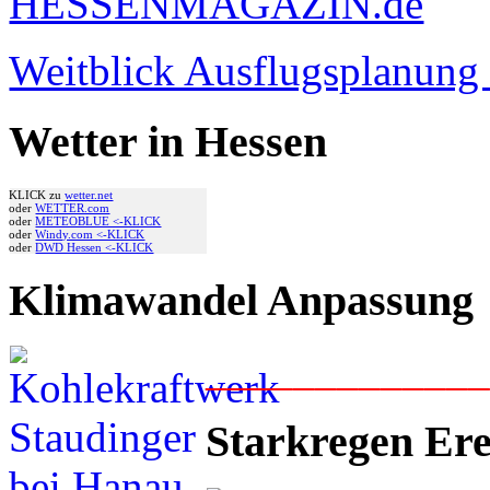
Weitblick Ausflugsplanun
Wetter in Hessen
KLICK zu
wetter.net
oder
WETTER.com
oder
METEOBLUE <-KLICK
oder
Windy.com <-KLICK
oder
DWD Hessen <-KLICK
Klimawandel Anpassung
____________
Starkregen Ere