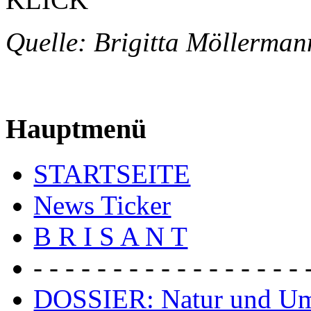
Quelle: Brigitta Möller
Hauptmenü
STARTSEITE
News Ticker
B R I S A N T
- - - - - - - - - - - - - - - - - 
DOSSIER: Natur und U