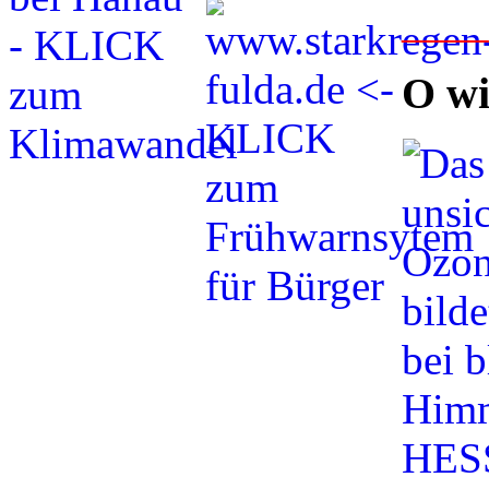
___
O wi