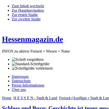
Zum Inhalt wechseln
Zur Hauptnavigation
Zur ersten Spalte
Zur zweiten Spalte
Hessenmagazin.de
INFOS zu aktiver Freizeit + Wissen + Natur
Impressum
Datenschutz
Presse-Informationen
Über uns
Home
H E S S E N - Stadt & Land
Freizeit (Ausflüge • Stadt & La
Schloss und Burg: Geschichte ist teuer ge