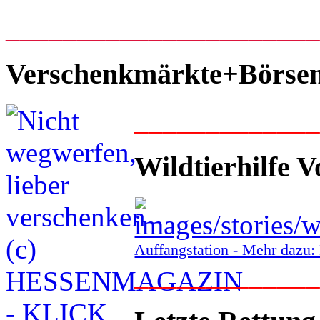
_____________________
Verschenkmärkte+Börse
____________
Wildtierhilfe V
Auffangstation - Mehr daz
____________