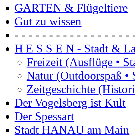
GARTEN & Flügeltiere
Gut zu wissen
- - - - - - - - - - - - - - - - - 
H E S S E N - Stadt & L
Freizeit (Ausflüge • S
Natur (Outdoorspaß • 
Zeitgeschichte (Histor
Der Vogelsberg ist Kult
Der Spessart
Stadt HANAU am Main