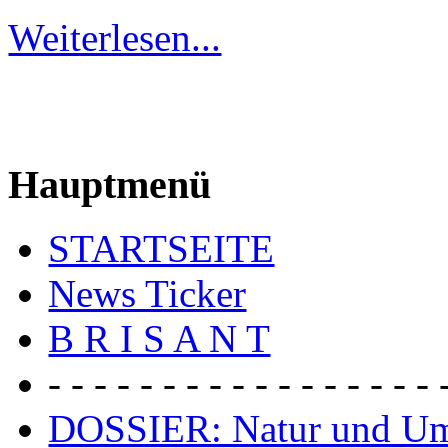
Weiterlesen...
Hauptmenü
STARTSEITE
News Ticker
B R I S A N T
- - - - - - - - - - - - - - - - - 
DOSSIER: Natur und U