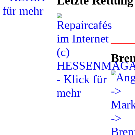
Letzte Rettung
___
Bren