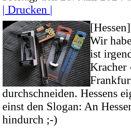
| Drucken |
[Hessen]
Wir habe
ist irge
Kracher 
Frankfur
durchschneiden. Hessens e
einst den Slogan: An Hessen 
hindurch ;-)