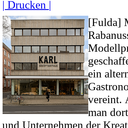
| Drucken |
[Fulda]
Rabanuss
Modellpr
geschaff
ein alter
Gastrono
vereint.
man dort
und Unternehmen der Kreati