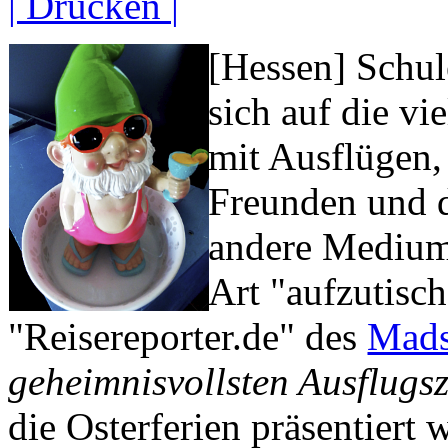
| Drucken |
[Hessen] Schule
sich auf die vi
mit Ausflügen,
Freunden und d
andere Medium 
Art "aufzutisch
"Reisereporter.de" des
Mads
geheimnisvollsten Ausflugsz
die Osterferien präsentiert 