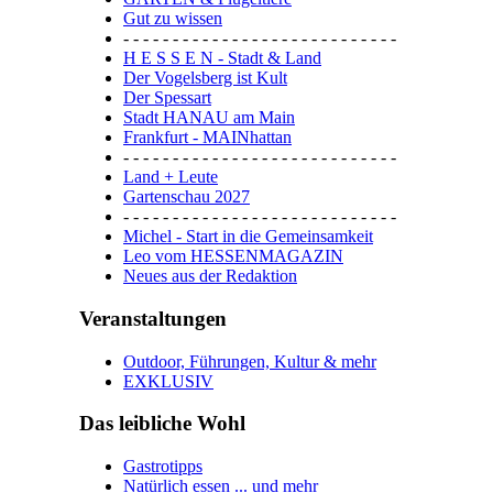
Gut zu wissen
- - - - - - - - - - - - - - - - - - - - - - - - - - - -
H E S S E N - Stadt & Land
Der Vogelsberg ist Kult
Der Spessart
Stadt HANAU am Main
Frankfurt - MAINhattan
- - - - - - - - - - - - - - - - - - - - - - - - - - - -
Land + Leute
Gartenschau 2027
- - - - - - - - - - - - - - - - - - - - - - - - - - - -
Michel - Start in die Gemeinsamkeit
Leo vom HESSENMAGAZIN
Neues aus der Redaktion
Veranstaltungen
Outdoor, Führungen, Kultur & mehr
EXKLUSIV
Das leibliche Wohl
Gastrotipps
Natürlich essen ... und mehr