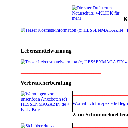
__
K
___________________________________
Lebensmittelwarnung
___________________________________
Verbraucherberatung
________________________
Wörterbuch für spezielle Beg
Zum Schummelmelder.
________________________