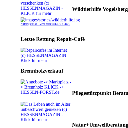
Wildtierhilfe Vogelsberg
Auffangstation - Mehr dazu: HIER <-KLICK
___________________________________
Letzte Rettung Repair-Café
________________________
Brennholzverkauf
________________________
Pflegestützpunkt Berat
________________________
Natur+Umweltberatun