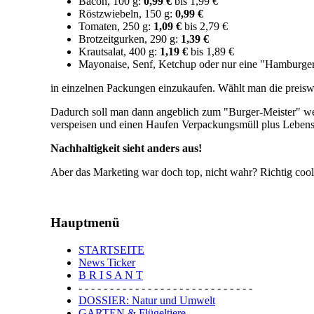
Bacon, 100 g:
0,99 €
bis 1,99 €
Röstzwiebeln, 150 g:
0,99 €
Tomaten, 250 g:
1,09 €
bis 2,79 €
Brotzeitgurken, 290 g:
1,39 €
Krautsalat, 400 g:
1,19 €
bis 1,89 €
Mayonaise, Senf, Ketchup oder nur eine "Hamburge
in einzelnen Packungen einzukaufen. Wählt man die prei
Dadurch soll man dann angeblich zum "Burger-Meister" werd
verspeisen und einen Haufen Verpackungsmüll plus Lebensm
Nachhaltigkeit sieht anders aus!
Aber das Marketing war doch top, nicht wahr? Richtig cool 
Hauptmenü
STARTSEITE
News Ticker
B R I S A N T
- - - - - - - - - - - - - - - - - - - - - - - - - - - -
DOSSIER: Natur und Umwelt
GARTEN & Flügeltiere