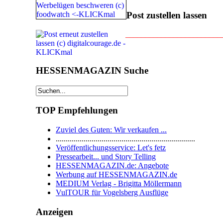
Post zustellen lassen
________________________
HESSENMAGAZIN Suche
TOP Empfehlungen
Zuviel des Guten: Wir verkaufen ...
......................................................................
Veröffentlichungsservice: Let's fetz
Pressearbeit... und Story Telling
HESSENMAGAZIN.de: Angebote
Werbung auf HESSENMAGAZIN.de
MEDIUM Verlag - Brigitta Möllermann
VulTOUR für Vogelsberg Ausflüge
Anzeigen