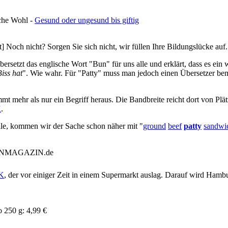
iche Wohl -
Gesund oder ungesund bis giftig
] Noch nicht? Sorgen Sie sich nicht, wir füllen Ihre Bildungslücke auf
ersetzt das englische Wort "Bun" für uns alle und erklärt, dass es ein
iss hat
". Wie wahr. Für "Patty" muss man jedoch einen Übersetzer be
mt mehr als nur ein Begriff heraus. Die Bandbreite reicht dort von Pl
K
.
lle, kommen wir der Sache schon näher mit "
ground
beef
patty
sandwi
CK
, der vor einiger Zeit in einem Supermarkt auslag. Darauf wird Hambu
o 250 g: 4,99 €