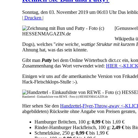
Sonntag, den 03. November 2019 um 06:03 Uhr
Das leibl
| Drucken |
[Genusswelt
Wikipedia üb
Dogs), welches "
eine weiche, wattige Struktur mit kurzem B
Ahnung hat, was das sein könnte.
Gibt man
Patty
bei dem Online Wörterbuch dict.cc ein, kom
Zusammenhang das Wort verwendet wird:
HIER <-KLIC
Einigen wir uns auf die amerikanische Version von Frikade
Hack-Fleischklops-Stulle :-).
Handzettel - Einkaufsliste von REWE - Foto (c) HESSENMAGAZIN.de
Hier sehen Sie den
Handzettel-Flyer-Throw-away <-KLI
abgebildeten) Rückseite ohne Angabe von Preisen geraten,
Hamburger Brötchen, 100 g:
0,99 €
bis 1,69 €
Rinder-Hamburger Hackfleisch, 100 g:
2,49 €
bis Bi
Schmelzkäse, 250 g:
0,99 €
bis 1,99 €