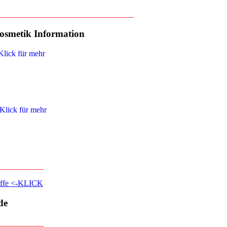
_________________________________
osmetik Information
___________
riffe <-KLICK
de
___________