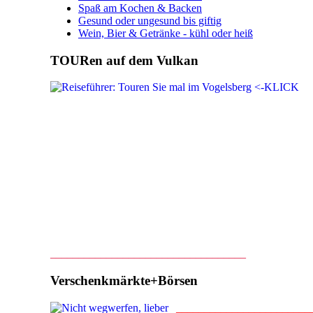
Spaß am Kochen & Backen
Gesund oder ungesund bis giftig
Wein, Bier & Getränke - kühl oder heiß
TOURen auf dem Vulkan
___________________________________
Verschenkmärkte+Börsen
________________________